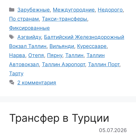
Рубрики
Зарубежные
,
Междугородние
,
Недорого
,
По странам
,
Такси-трансферы
,
Фиксированные
Метки
Аэгвийду
,
Балтийский Железнодорожный
Вокзал Таллин
,
Вильянди
,
Курессааре
,
Нарва
,
Отепя
,
Пярну
,
Таллин
,
Таллин
Автовокзал
,
Таллин Аэропорт
,
Таллин Порт
,
Тарту
2 комментария
Трансфер в Турции
05.07.2026