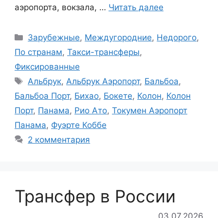
аэропорта, вокзала, …
Читать далее
Рубрики
Зарубежные
,
Междугородние
,
Недорого
,
По странам
,
Такси-трансферы
,
Фиксированные
Метки
Альбрук
,
Альбрук Аэропорт
,
Бальбоа
,
Бальбоа Порт
,
Бихао
,
Бокете
,
Колон
,
Колон
Порт
,
Панама
,
Рио Ато
,
Токумен Аэропорт
Панама
,
Фуэрте Коббе
2 комментария
Трансфер в России
03.07.2026