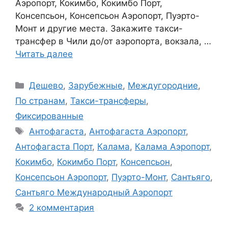
Аэропорт, Кокимбо, Кокимбо Порт,
Консепсьон, Консепсьон Аэропорт, Пуэрто-
Монт и другие места. Закажите такси-
трансфер в Чили до/от аэропорта, вокзала, …
Читать далее
Рубрики
Дешево
,
Зарубежные
,
Междугородние
,
По странам
,
Такси-трансферы
,
Фиксированные
Метки
Антофагаста
,
Антофагаста Аэропорт
,
Антофагаста Порт
,
Калама
,
Калама Аэропорт
,
Кокимбо
,
Кокимбо Порт
,
Консепсьон
,
Консепсьон Аэропорт
,
Пуэрто-Монт
,
Сантьяго
,
Сантьяго Международный Аэропорт
2 комментария