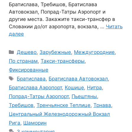
Братислава, Требишов, Братислава
Автовокзал, Попрад-Татры Аэропорт и
другие места. Закажите такси-трансфер в
Словакии до/от аэропорта, вокзала, …
Читать
далее
Рубрики
Дешево
,
Зарубежные
,
Междугородние
,
По странам
,
Такси-трансферы
,
Фиксированные
Метки
Братислава
,
Братислава Автовокзал
,
Братислава Аэропорт
,
Кошице
,
Нитра
,
Попрад-Татры Аэропорт
,
Пьештяны
,
Требишов
,
Тренчьянске Теплице
,
Трнава
,
Центральный Железнодорожный Вокзал
Рига
,
Шаморин
3 комментария