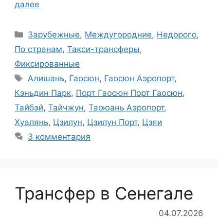
далее
Рубрики
Зарубежные
,
Междугородние
,
Недорого
,
По странам
,
Такси-трансферы
,
Фиксированные
Метки
Алишань
,
Гаосюн
,
Гаосюн Аэропорт
,
Кэньдин Парк
,
Порт Гаосюн Порт Гаосюн
,
Тайбэй
,
Тайчжун
,
Таоюань Аэропорт
,
Хуалянь
,
Цзилун
,
Цзилун Порт
,
Цзяи
3 комментария
Трансфер в Сенегале
04.07.2026