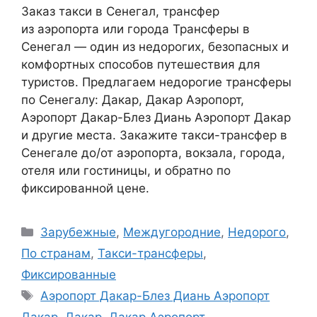
Заказ такси в Сенегал, трансфер
из аэропорта или города Трансферы в
Сенегал — один из недорогих, безопасных и
комфортных способов путешествия для
туристов. Предлагаем недорогие трансферы
по Сенегалу: Дакар, Дакар Аэропорт,
Аэропорт Дакар-Блез Диань Аэропорт Дакар
и другие места. Закажите такси-трансфер в
Сенегале до/от аэропорта, вокзала, города,
отеля или гостиницы, и обратно по
фиксированной цене.
Рубрики
Зарубежные
,
Междугородние
,
Недорого
,
По странам
,
Такси-трансферы
,
Фиксированные
Метки
Аэропорт Дакар-Блез Диань Аэропорт
Дакар
,
Дакар
,
Дакар Аэропорт