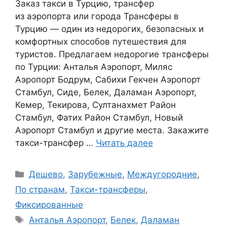
Заказ такси в Турцию, трансфер
из аэропорта или города Трансферы в
Турцию — один из недорогих, безопасных и
комфортных способов путешествия для
туристов. Предлагаем недорогие трансферы
по Турции: Анталья Аэропорт, Миляс
Аэропорт Бодрум, Сабихи Гекчен Аэропорт
Стамбул, Сиде, Белек, Даламан Аэропорт,
Кемер, Текирова, Султанахмет Район
Стамбул, Фатих Район Стамбул, Новый
Аэропорт Стамбул и другие места. Закажите
такси-трансфер …
Читать далее
Рубрики
Дешево
,
Зарубежные
,
Междугородние
,
По странам
,
Такси-трансферы
,
Фиксированные
Метки
Анталья Аэропорт
,
Белек
,
Даламан