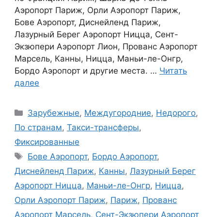
Аэропорт Париж, Орли Аэропорт Париж,
Бове Аэропорт, Диснейленд Париж,
Лазурный Берег Аэропорт Ницца, Сент-
Экзюпери Аэропорт Лион, Прованс Аэропорт
Марсель, Канны, Ницца, Маньи-ле-Онгр,
Бордо Аэропорт и другие места. …
Читать
далее
Рубрики
Зарубежные
,
Междугородние
,
Недорого
,
По странам
,
Такси-трансферы
,
Фиксированные
Метки
Бове Аэропорт
,
Бордо Аэропорт
,
Диснейленд Париж
,
Канны
,
Лазурный Берег
Аэропорт Ницца
,
Маньи-ле-Онгр
,
Ницца
,
Орли Аэропорт Париж
,
Париж
,
Прованс
Аэропорт Марсель
,
Сент-Экзюпери Аэропорт