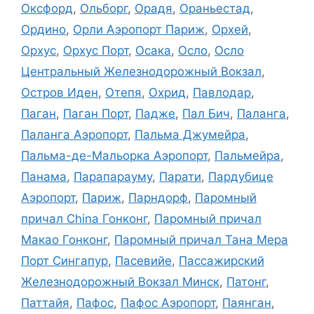
Оксфорд
,
Ольборг
,
Орадя
,
Ораньестад
,
Ордино
,
Орли Аэропорт Париж
,
Орхей
,
Орхус
,
Орхус Порт
,
Осака
,
Осло
,
Осло
Центральный Железнодорожный Вокзал
,
Остров Иден
,
Отепя
,
Охрид
,
Павлодар
,
Паган
,
Паган Порт
,
Падже
,
Пал Бич
,
Паланга
,
Паланга Аэропорт
,
Пальма Джумейра
,
Пальма-де-Мальорка Аэропорт
,
Пальмейра
,
Панама
,
Парапарауму
,
Парати
,
Пардубице
Аэропорт
,
Париж
,
Парндорф
,
Паромный
причал China Гонконг
,
Паромный причал
Макао Гонконг
,
Паромный причал Тана Мера
Порт Сингапур
,
Пасевийе
,
Пассажирский
Железнодорожный Вокзал Минск
,
Патонг
,
Паттайя
,
Пафос
,
Пафос Аэропорт
,
Паянган
,