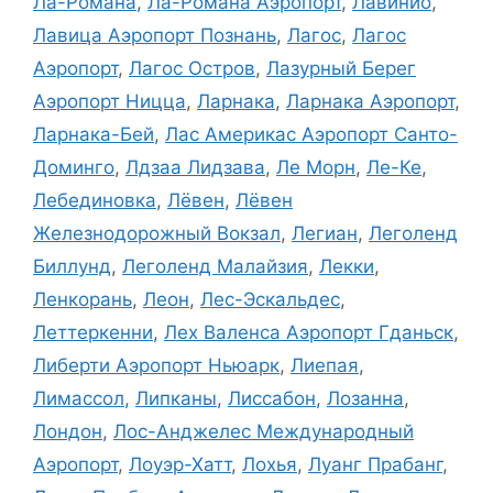
Ла-Романа
,
Ла-Романа Аэропорт
,
Лавинио
,
Лавица Аэропорт Познань
,
Лагос
,
Лагос
Аэропорт
,
Лагос Остров
,
Лазурный Берег
Аэропорт Ницца
,
Ларнака
,
Ларнака Аэропорт
,
Ларнака-Бей
,
Лас Америкас Аэропорт Санто-
Доминго
,
Лдзаа Лидзава
,
Ле Морн
,
Ле-Ке
,
Лебединовка
,
Лёвен
,
Лёвен
Железнодорожный Вокзал
,
Легиан
,
Леголенд
Биллунд
,
Леголенд Малайзия
,
Лекки
,
Ленкорань
,
Леон
,
Лес-Эскальдес
,
Леттеркенни
,
Лех Валенса Аэропорт Гданьск
,
Либерти Аэропорт Ньюарк
,
Лиепая
,
Лимассол
,
Липканы
,
Лиссабон
,
Лозанна
,
Лондон
,
Лос-Анджелес Международный
Аэропорт
,
Лоуэр-Хатт
,
Лохья
,
Луанг Прабанг
,