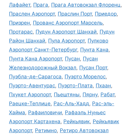
Лафайет
,
Прага
,
Прага Автовокзал Флоренц
,
Праслен Аэропорт
,
Праслин Порт
,
Приедор
,
Призрен
,
Прованс Аэропорт Марсель
,
Протарас
,
Пудун Аэропорт Шанхай
,
Пудун
Район Шанхай
,
Пула Аэропорт
,
Пулково
Аэропорт Санкт-Петербург
,
Пунта Кана
,
Пунта Кана Аэропорт
,
Пусан
,
Пусан
Железнодорожный Вокзал
,
Пусан Порт
,
Пуэбла-де-Сарагоса
,
Пуэрто Морелос
,
Пуэрто-Авентурас
,
Пуэрто-Плата
,
Пхаан
,
Пхукет Аэропорт
,
Пьештяны
,
Пярну
,
Рабат
,
Раецке-Теплице
,
Рас-Аль-Хадд
,
Рас-эль-
Хайма
,
Рафаиловичи
,
Рафаэль Нуньес
Аэропорт Картахена
,
Рейкьявик
,
Рейкьявик
Аэропорт
,
Ретимно
,
Ретиро Автовокзал