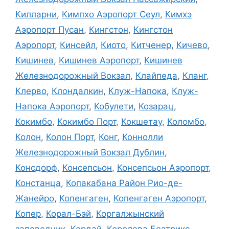
Килларни
,
Кимпхо Аэропорт Сеул
,
Кимхэ
Аэропорт Пусан
,
Кингстон
,
Кингстон
Аэропорт
,
Кинсейл
,
Киото
,
Китченер
,
Кичево
,
Кишинев
,
Кишинев Аэропорт
,
Кишинев
Железнодорожный Вокзал
,
Клайпеда
,
Кланг
,
Клерво
,
Клондалкин
,
Клуж-Напока
,
Клуж-
Напока Аэропорт
,
Кобулети
,
Козарац
,
Кокимбо
,
Кокимбо Порт
,
Кокшетау
,
Коломбо
,
Колон
,
Колон Порт
,
Конг
,
Коннолли
Железнодорожный Вокзал Дублин
,
Консдорф
,
Консепсьон
,
Консепсьон Аэропорт
,
Констанца
,
Копакабана Район Рио-де-
Жанейро
,
Копенгаген
,
Копенгаген Аэропорт
,
Копер
,
Корал-Бэй
,
Коргалжынский
заповедник
,
Кордай
,
Королева Беатрикс