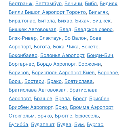
Бертранж
,
Беттамбур
,
Бечичи
,
Библ
,
Бидиях
,
Билли Бишоп Аэропорт Торонто
,
Бильгях
,
Бирштонас
,
Битола
,
Бихао
,
Бихач
,
Бишкек
,
Бишкек Автовокзал
,
Блед
,
Бледское озеро
,
Блэк-Ривер
,
Блэктаун
,
Бо Валон
,
Бове
Аэропорт
,
Богота
,
Бока-Чика
,
Бокете
,
Боконбаево
,
Болонья Аэропорт
,
Бонди-Бич
,
Боргарнес
,
Бордо Аэропорт
,
Боржоми
,
Борисов
,
Борисполь Аэропорт Киев
,
Боровое
,
Борш
,
Бостери
,
Брако
,
Братислава
,
Братислава Автовокзал
,
Братислава
Аэропорт
,
Брашов
,
Брела
,
Брест
,
Брисбен
,
Брисбен Аэропорт
,
Брно
,
Бромма Аэропорт
Стокгольм
,
Брчко
,
Брюгге
,
Брюссель
,
Бугибба
,
Будапешт
,
Будва
,
Бум
,
Бургас
,