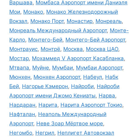
Варшава
,
Момбаса Аэропорт имени Даниэля
Мои
,
Монако
,
Монако Железнодорожный
Вокзал
,
Монако Порт
,
Монастир
,
Монреаль
,
Монреаль Международный Аэропорт
,
Монте-
Карло
,
Монтего-Бей
,
Монтего-Бей Аэропорт
,
Монтрауис
,
Монтрё
,
Москва
,
Москва ЦАО
,
Мостар
,
Мохаммед V Аэропорт Касабланка
,
Мтвапа
,
Муйне
,
Мумбаи
,
Мумбаи Аэропорт
,
Мюнхен
,
Мюнхен Аэропорт
,
Набеул
,
Набк
Бей
,
Нагорье Кэмерон
,
Найроби
,
Найроби
Аэропорт имени Джомо Кениаты
,
Нарва
,
Нардаран
,
Нарита
,
Нарита Аэропорт Токио
,
Нафталан
,
Неаполь Международный
Аэропорт
,
Неве Зоар Мёртвое море
,
Негомбо
,
Негрил
,
Неплигет Автовокзал