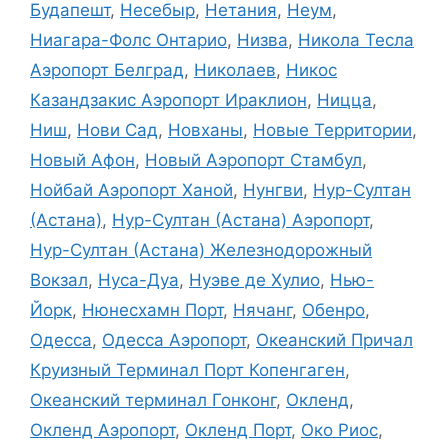
Будапешт
,
Несебыр
,
Нетания
,
Неум
,
Ниагара-Фолс Онтарио
,
Низва
,
Никола Тесла
Аэропорт Белград
,
Николаев
,
Никос
Казандзакис Аэропорт Ираклион
,
Ницца
,
Ниш
,
Нови Сад
,
Новханы
,
Новые Территории
,
Новый Афон
,
Новый Аэропорт Стамбул
,
Нойбай Аэропорт Ханой
,
Нунгви
,
Нур-Султан
(Астана)
,
Нур-Султан (Астана) Аэропорт
,
Нур-Султан (Астана) Железнодорожный
Вокзал
,
Нуса-Дуа
,
Нуэве де Хулио
,
Нью-
Йорк
,
Нюнесхамн Порт
,
Нячанг
,
Обенро
,
Одесса
,
Одесса Аэропорт
,
Океанский Причал
Круизный Терминал Порт Копенгаген
,
Океанский терминал Гонконг
,
Окленд
,
Окленд Аэропорт
,
Окленд Порт
,
Око Риос
,