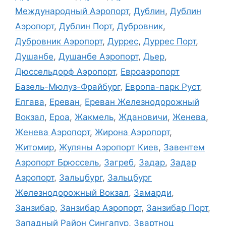
Международный Аэропорт
,
Дублин
,
Дублин
Аэропорт
,
Дублин Порт
,
Дубровник
,
Дубровник Аэропорт
,
Дуррес
,
Дуррес Порт
,
Душанбе
,
Душанбе Аэропорт
,
Дьер
,
Дюссельдорф Аэропорт
,
Евроаэропорт
Базель-Мюлуз-Фрайбург
,
Европа-парк Руст
,
Елгава
,
Ереван
,
Ереван Железнодорожный
Вокзал
,
Ероа
,
Жакмель
,
Ждановичи
,
Женева
,
Женева Аэропорт
,
Жирона Аэропорт
,
Житомир
,
Жуляны Аэропорт Киев
,
Завентем
Аэропорт Брюссель
,
Загреб
,
Задар
,
Задар
Аэропорт
,
Зальцбург
,
Зальцбург
Железнодорожный Вокзал
,
Замарди
,
Занзибар
,
Занзибар Аэропорт
,
Занзибар Порт
,
Западный Район Сингапур
,
Звартноц