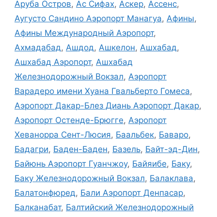
Аруба Остров
,
Ас Сифах
,
Аскер
,
Ассенс
,
Аугусто Сандино Аэропорт Манагуа
,
Афины
,
Афины Международный Аэропорт
,
Ахмадабад
,
Ашдод
,
Ашкелон
,
Ашхабад
,
Ашхабад Аэропорт
,
Ашхабад
Железнодорожный Вокзал
,
Аэропорт
Варадеро имени Хуана Гвальберто Гомеса
,
Аэропорт Дакар-Блез Диань Аэропорт Дакар
,
Аэропорт Остенде-Брюгге
,
Аэропорт
Хеванорра Сент-Люсия
,
Баальбек
,
Баваро
,
Бадагри
,
Баден-Баден
,
Базель
,
Байт-эд-Дин
,
Байюнь Аэропорт Гуанчжоу
,
Байяибе
,
Баку
,
Баку Железнодорожный Вокзал
,
Балаклава
,
Балатонфюред
,
Бали Аэропорт Денпасар
,
Балканабат
,
Балтийский Железнодорожный