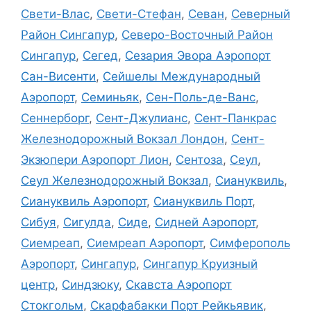
Свети-Влас
,
Свети-Стефан
,
Севан
,
Северный
Район Сингапур
,
Северо-Восточный Район
Сингапур
,
Сегед
,
Сезария Эвора Аэропорт
Сан-Висенти
,
Сейшелы Международный
Аэропорт
,
Семиньяк
,
Сен-Поль-де-Ванс
,
Сеннерборг
,
Сент-Джулианс
,
Сент-Панкрас
Железнодорожный Вокзал Лондон
,
Сент-
Экзюпери Аэропорт Лион
,
Сентоза
,
Сеул
,
Сеул Железнодорожный Вокзал
,
Сиануквиль
,
Сиануквиль Аэропорт
,
Сиануквиль Порт
,
Сибуя
,
Сигулда
,
Сиде
,
Сидней Аэропорт
,
Сиемреап
,
Сиемреап Аэропорт
,
Симферополь
Аэропорт
,
Сингапур
,
Сингапур Круизный
центр
,
Синдзюку
,
Скавста Аэропорт
Стокгольм
,
Скарфабакки Порт Рейкьявик
,