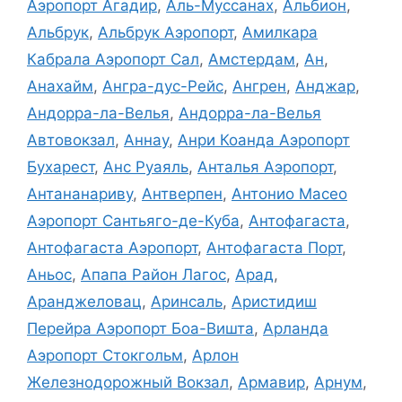
Аэропорт Агадир
,
Аль-Муссанах
,
Альбион
,
Альбрук
,
Альбрук Аэропорт
,
Амилкара
Кабрала Аэропорт Сал
,
Амстердам
,
Ан
,
Анахайм
,
Ангра-дус-Рейс
,
Ангрен
,
Анджар
,
Андорра-ла-Велья
,
Андорра-ла-Велья
Автовокзал
,
Аннау
,
Анри Коанда Аэропорт
Бухарест
,
Анс Руаяль
,
Анталья Аэропорт
,
Антананариву
,
Антверпен
,
Антонио Масео
Аэропорт Сантьяго-де-Куба
,
Антофагаста
,
Антофагаста Аэропорт
,
Антофагаста Порт
,
Аньос
,
Апапа Район Лагос
,
Арад
,
Аранджеловац
,
Аринсаль
,
Аристидиш
Перейра Аэропорт Боа-Вишта
,
Арланда
Аэропорт Стокгольм
,
Арлон
Железнодорожный Вокзал
,
Армавир
,
Арнум
,