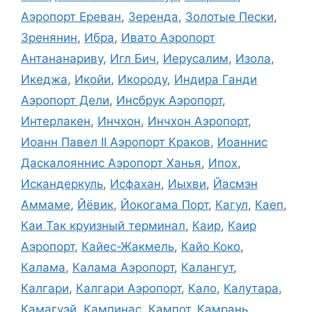
Аэропорт Ереван
,
Зеренда
,
Золотые Пески
,
Зренянин
,
Ибра
,
Ивато Аэропорт
Антананариву
,
Игл Бич
,
Иерусалим
,
Изола
,
Икеджа
,
Икойи
,
Икороду
,
Индира Ганди
Аэропорт Дели
,
Инсбрук Аэропорт
,
Интерлакен
,
Инчхон
,
Инчхон Аэропорт
,
Иоанн Павел II Аэропорт Краков
,
Иоаннис
Даскалояннис Аэропорт Ханья
,
Ипох
,
Искандеркуль
,
Исфахан
,
Иыхви
,
Йасмэн
Аммаме
,
Йёвик
,
Йокогама Порт
,
Кагул
,
Каеп
,
Каи Так круизный терминал
,
Каир
,
Каир
Аэропорт
,
Кайес-Жакмель
,
Кайо Коко
,
Калама
,
Калама Аэропорт
,
Калангут
,
Калгари
,
Калгари Аэропорт
,
Кало
,
Калутара
,
Камагуэй
,
Кампинас
,
Кампот
,
Камрань