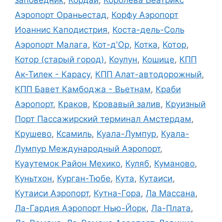
Аэропорт Ораньестад
,
Корфу Аэропорт
Иоаннис Каподистрия
,
Коста-дель-Соль
Аэропорт Малага
,
Кот-д'Ор
,
Котка
,
Котор
,
Котор (старый город)
,
Коулун
,
Кошице
,
КПП
Ак-Тилек - Карасу
,
КПП Алат-автодорожный
,
КПП Бавет Камбоджа - Вьетнам
,
Краби
Аэропорт
,
Краков
,
Кровавый залив
,
Круизный
Порт Пассажирский терминал Амстердам
,
Крушево
,
Ксамиль
,
Куала-Лумпур
,
Куала-
Лумпур Международный Аэропорт
,
Куаутемок Район Мехико
,
Куляб
,
Куманово
,
Куньтхон
,
Курган-Тюбе
,
Кута
,
Кутаиси
,
Кутаиси Аэропорт
,
Кутна-Гора
,
Ла Массана
,
Ла-Гардия Аэропорт Нью-Йорк
,
Ла-Плата
,