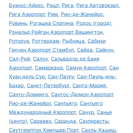
Буэнос-Айрес
,
Решт
,
Рига
,
Рига Автовокзал
,
Рига Аэропорт
,
Рим
,
Рио-де-Жанейро
,
Ровинь
,
Рогашка Слатина
,
Родос (город)
,
Рональд Рейган Аэропорт Вашингтон
,
Роторуа
,
Роттердам
,
Рыбница
,
Сабихи
Гекчен Аэропорт Стамбул
,
Сайда
,
Сайкун
,
Сал-Рей
,
Салоу
,
Сальвадор де Баия
Аэропорт
,
Самарканд
,
Самуи Аэропорт
,
Сан
Хуан дель Сур
,
Сан-Паулу
,
Сан-Пауль-иль-
Бахар
,
Санкт-Петербург
,
Санта-Мария
,
Санто-Доминго
,
Сантос-Дюмон Аэропорт
Рио-де-Жанейро
,
Сантьяго
,
Сантьяго
Международный Аэропорт
,
Санур
,
Санья
(центр)
,
Сараево
,
Саранда
,
Саулкрасты
,
Саутгемптон Хэмпшир Порт
,
Сахль-Хашиш
,