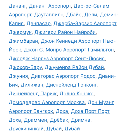
Дананг
,
Дананг Аэропорт
,
Дар-эс-Салам
Аэропорт
,
Даугавпилс
,
Дбайе
,
Дели
,
Демир-
Капия
,
Денпасар
,
Джерба-Зарзис Аэропорт
,
Джермук
,
Джигери Район Найроби
,
Джимбаран
,
Джон Кеннеди Аэропорт Нью-
Йорк
,
Джон С. Монро Аэропорт Гамильтон
,
Джордж Чарльз Аэропорт Сент-Люсия
,
Джохор-Бару
,
Джумейра Район Дубай
,
Джуния
,
Диагорас Аэропорт Родос
,
Диани-
Бич
,
Дилижан
,
Диснейленд Гонконг
,
Диснейленд Париж
,
Долно Конско
,
Домодедово Аэропорт Москва
,
Дон Муанг
Аэропорт Бангкок
,
Доха
,
Доха Порт Порт
Доха
,
Драммен
,
Дрёбак
,
Дримна
,
Друскининкай
,
Дубай
,
Дубай