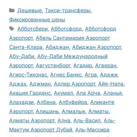
Рубрики
Дешевые
,
Такси-трансферы
,
Фиксированные цены
Метки
Абботсбери
,
Абботсфорд
,
Абботсфорд
Аэропорт
,
Абель Сантамария Аэропорт
Санта-Клара
,
Абиджан
,
Абиджан Аэропорт
,
Абу-Даби
,
Абу-Даби Международный
Аэропорт
,
Августенборг
,
Агадир
,
Агверан
,
Агиос-Тихонас
,
Агнес Банкс
,
Агра
,
Адажи
,
Аджах
,
Аджман
,
Адлер Аэропорт
,
Айя-Напа
,
Акация Гарденс
,
Акумал
,
Ала Арча
,
Аланья
,
Алахадзи
,
Албена
,
Албуфейра
,
Аликанте
Аэропорт
,
Алишань
,
Алмалык
,
Алматы
,
Алматы Аэропорт
,
Ална
,
Аль-Васил
,
Аль-
Мактум Аэропорт Дубай
,
Аль-Массира