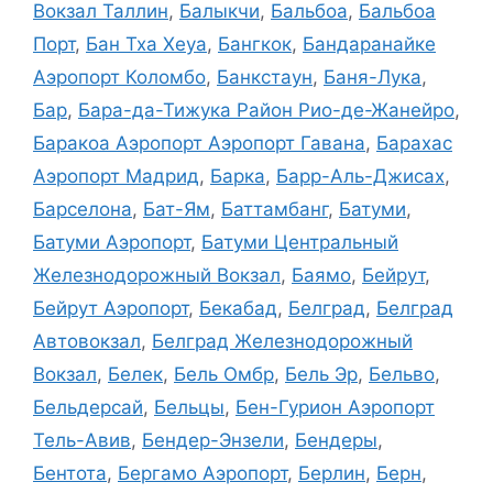
Вокзал Таллин
,
Балыкчи
,
Бальбоа
,
Бальбоа
Порт
,
Бан Тха Хеуа
,
Бангкок
,
Бандаранайке
Аэропорт Коломбо
,
Банкстаун
,
Баня-Лука
,
Бар
,
Бара-да-Тижука Район Рио-де-Жанейро
,
Баракоа Аэропорт Аэропорт Гавана
,
Барахас
Аэропорт Мадрид
,
Барка
,
Барр-Аль-Джисах
,
Барселона
,
Бат-Ям
,
Баттамбанг
,
Батуми
,
Батуми Аэропорт
,
Батуми Центральный
Железнодорожный Вокзал
,
Баямо
,
Бейрут
,
Бейрут Аэропорт
,
Бекабад
,
Белград
,
Белград
Автовокзал
,
Белград Железнодорожный
Вокзал
,
Белек
,
Бель Омбр
,
Бель Эр
,
Бельво
,
Бельдерсай
,
Бельцы
,
Бен-Гурион Аэропорт
Тель-Авив
,
Бендер-Энзели
,
Бендеры
,
Бентота
,
Бергамо Аэропорт
,
Берлин
,
Берн
,