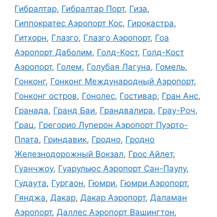
Гибралтар
,
Гибралтар Порт
,
Гиза
,
Гиппократес Аэропорт Кос
,
Гирокастра
,
Гитхорн
,
Глазго
,
Глазго Аэропорт
,
Гоа
Аэропорт Даболим
,
Голд-Кост
,
Голд-Кост
Аэропорт
,
Голем
,
Голубая Лагуна
,
Гомель
,
Гонконг
,
Гонконг Международный Аэропорт
,
Гонконг остров
,
Гонолес
,
Гостивар
,
Гран Анс
,
Гранада
,
Гранд Баи
,
Грандвалира
,
Грау-Роч
,
Грац
,
Грегорио Луперон Аэропорт Пуэрто-
Плата
,
Гриндавик
,
Гродно
,
Гродно
Железнодорожный Вокзал
,
Грос Айлет
,
Гуанчжоу
,
Гуарульюс Аэропорт Сан-Паулу
,
Гудаута
,
Гургаон
,
Гюмри
,
Гюмри Аэропорт
,
Гянджа
,
Дакар
,
Дакар Аэропорт
,
Даламан
Аэропорт
,
Даллес Аэропорт Вашингтон
,