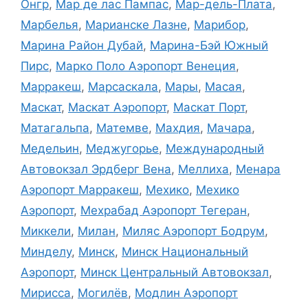
Онгр
,
Мар де лас Пампас
,
Мар-дель-Плата
,
Марбелья
,
Марианске Лазнe
,
Марибор
,
Марина Район Дубай
,
Марина-Бэй Южный
Пирс
,
Марко Поло Аэропорт Венеция
,
Марракеш
,
Марсаскала
,
Мары
,
Масая
,
Маскат
,
Маскат Аэропорт
,
Маскат Порт
,
Матагальпа
,
Матемве
,
Махдия
,
Мачара
,
Медельин
,
Меджугорье
,
Международный
Автовокзал Эрдберг Вена
,
Меллиха
,
Менара
Аэропорт Марракеш
,
Мехико
,
Мехико
Аэропорт
,
Мехрабад Аэропорт Тегеран
,
Миккели
,
Милан
,
Миляс Аэропорт Бодрум
,
Минделу
,
Минск
,
Минск Национальный
Аэропорт
,
Минск Центральный Автовокзал
,
Мирисса
,
Могилёв
,
Модлин Аэропорт