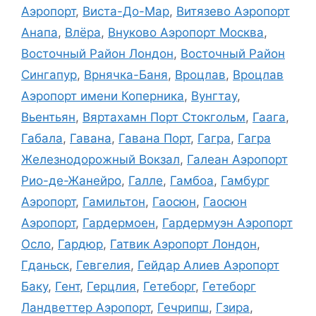
Аэропорт
,
Виста-До-Мар
,
Витязево Аэропорт
Анапа
,
Влёра
,
Внуково Аэропорт Москва
,
Восточный Район Лондон
,
Восточный Район
Сингапур
,
Врнячка-Баня
,
Вроцлав
,
Вроцлав
Аэропорт имени Коперника
,
Вунгтау
,
Вьентьян
,
Вяртахамн Порт Стокгольм
,
Гаага
,
Габала
,
Гавана
,
Гавана Порт
,
Гагра
,
Гагра
Железнодорожный Вокзал
,
Галеан Аэропорт
Рио-де-Жанейро
,
Галле
,
Гамбоа
,
Гамбург
Аэропорт
,
Гамильтон
,
Гаосюн
,
Гаосюн
Аэропорт
,
Гардермоен
,
Гардермуэн Аэропорт
Осло
,
Гардюр
,
Гатвик Аэропорт Лондон
,
Гданьск
,
Гевгелия
,
Гейдар Алиев Аэропорт
Баку
,
Гент
,
Герцлия
,
Гетеборг
,
Гетеборг
Ландветтер Аэропорт
,
Гечрипш
,
Гзира
,