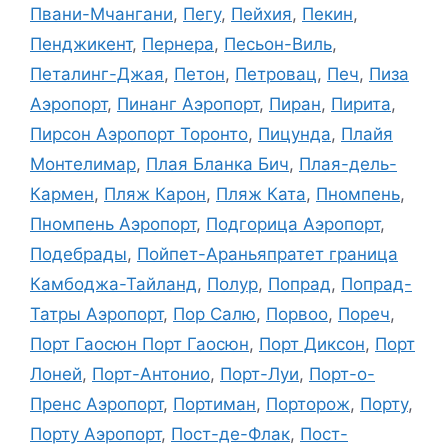
Пвани-Мчангани
,
Пегу
,
Пейхия
,
Пекин
,
Пенджикент
,
Пернера
,
Песьон-Виль
,
Петалинг-Джая
,
Петон
,
Петровац
,
Печ
,
Пиза
Аэропорт
,
Пинанг Аэропорт
,
Пиран
,
Пирита
,
Пирсон Аэропорт Торонто
,
Пицунда
,
Плайя
Монтелимар
,
Плая Бланка Бич
,
Плая-дель-
Кармен
,
Пляж Карон
,
Пляж Ката
,
Пномпень
,
Пномпень Аэропорт
,
Подгорица Аэропорт
,
Подебрады
,
Пойпет-Араньяпратет граница
Камбоджа-Тайланд
,
Полур
,
Попрад
,
Попрад-
Татры Аэропорт
,
Пор Салю
,
Порвоо
,
Пореч
,
Порт Гаосюн Порт Гаосюн
,
Порт Диксон
,
Порт
Лоней
,
Порт-Антонио
,
Порт-Луи
,
Порт-о-
Пренс Аэропорт
,
Портиман
,
Порторож
,
Порту
,
Порту Аэропорт
,
Пост-де-Флак
,
Пост-