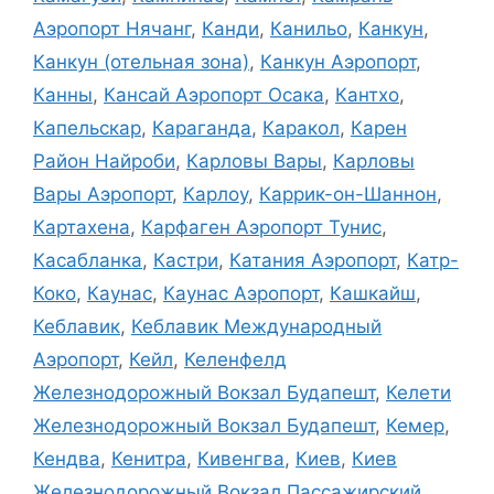
Аэропорт Нячанг
,
Канди
,
Канильо
,
Канкун
,
Канкун (отельная зона)
,
Канкун Аэропорт
,
Канны
,
Кансай Аэропорт Осака
,
Кантхо
,
Капельскар
,
Караганда
,
Каракол
,
Карен
Район Найроби
,
Карловы Вары
,
Карловы
Вары Аэропорт
,
Карлоу
,
Каррик-он-Шаннон
,
Картахена
,
Карфаген Аэропорт Тунис
,
Касабланка
,
Кастри
,
Катания Аэропорт
,
Катр-
Коко
,
Каунас
,
Каунас Аэропорт
,
Кашкайш
,
Кеблавик
,
Кеблавик Международный
Аэропорт
,
Кейл
,
Келенфелд
Железнодорожный Вокзал Будапешт
,
Келети
Железнодорожный Вокзал Будапешт
,
Кемер
,
Кендва
,
Кенитра
,
Кивенгва
,
Киев
,
Киев
Железнодорожный Вокзал Пассажирский
,