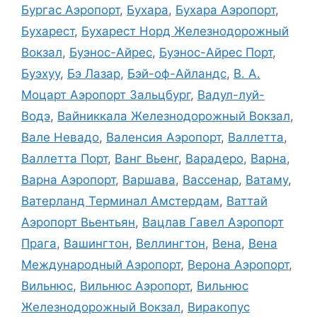
Бургас Аэропорт
,
Бухара
,
Бухара Аэропорт
,
Бухарест
,
Бухарест Норд Железнодорожный
Вокзал
,
Буэнос-Айрес
,
Буэнос-Айрес Порт
,
Буэхуу
,
Бэ Лазар
,
Бэй-оф-Айландс
,
В. А.
Моцарт Аэропорт Зальцбург
,
Вадул-луй-
Водэ
,
Вайниккала Железнодорожный Вокзал
,
Вале Невадо
,
Валенсия Аэропорт
,
Валлетта
,
Валлетта Порт
,
Ванг Вьенг
,
Варадеро
,
Варна
,
Варна Аэропорт
,
Варшава
,
Вассенар
,
Ватаму
,
Ватерланд Терминал Амстердам
,
Ваттай
Аэропорт Вьентьян
,
Вацлав Гавел Аэропорт
Прага
,
Вашингтон
,
Веллингтон
,
Вена
,
Вена
Международный Аэропорт
,
Верона Аэропорт
,
Вильнюс
,
Вильнюс Аэропорт
,
Вильнюс
Железнодорожный Вокзал
,
Виракопус