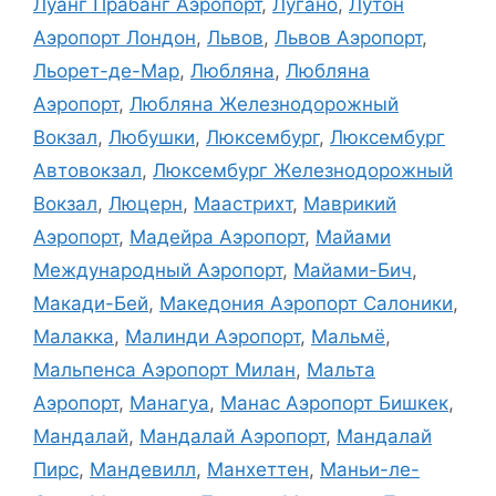
Луанг Прабанг Аэропорт
,
Лугано
,
Лутон
Аэропорт Лондон
,
Львов
,
Львов Аэропорт
,
Льорет-де-Мар
,
Любляна
,
Любляна
Аэропорт
,
Любляна Железнодорожный
Вокзал
,
Любушки
,
Люксембург
,
Люксембург
Автовокзал
,
Люксембург Железнодорожный
Вокзал
,
Люцерн
,
Маастрихт
,
Маврикий
Аэропорт
,
Мадейра Аэропорт
,
Майами
Международный Аэропорт
,
Майами-Бич
,
Макади-Бей
,
Македония Аэропорт Салоники
,
Малакка
,
Малинди Аэропорт
,
Мальмё
,
Мальпенса Аэропорт Милан
,
Мальта
Аэропорт
,
Манагуа
,
Манас Аэропорт Бишкек
,
Мандалай
,
Мандалай Аэропорт
,
Мандалай
Пирс
,
Мандевилл
,
Манхеттен
,
Маньи-ле-