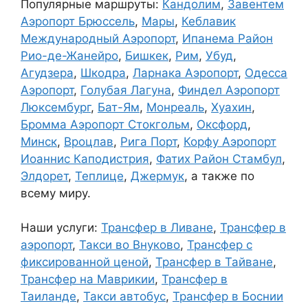
Популярные маршруты:
Кандолим
,
Завентем
Аэропорт Брюссель
,
Мары
,
Кеблавик
Международный Аэропорт
,
Ипанема Район
Рио-де-Жанейро
,
Бишкек
,
Рим
,
Убуд
,
Агудзера
,
Шкодра
,
Ларнака Аэропорт
,
Одесса
Аэропорт
,
Голубая Лагуна
,
Финдел Аэропорт
Люксембург
,
Бат-Ям
,
Монреаль
,
Хуахин
,
Бромма Аэропорт Стокгольм
,
Оксфорд
,
Минск
,
Вроцлав
,
Рига Порт
,
Корфу Аэропорт
Иоаннис Каподистрия
,
Фатих Район Стамбул
,
Элдорет
,
Теплице
,
Джермук
, а также по
всему миру.
Наши услуги:
Трансфер в Ливане
,
Трансфер в
аэропорт
,
Такси во Внуково
,
Трансфер с
фиксированной ценой
,
Трансфер в Тайване
,
Трансфер на Маврикии
,
Трансфер в
Таиланде
,
Такси автобус
,
Трансфер в Боснии