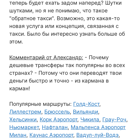
теперь будет ехать задом наперед? Шутки
шутками, но я не понимаю, что такое
"обратное такси". Возможно, это какая-то
новая услуга или концепция, связанная с
такси. Было бы интересно узнать больше об
этом.
Комментарий от Александр:
- Почему
дешевые трансферы так популярны во всех
странах? - Потому что они переводят твои
деньги быстро и точно - из кармана в
карман!
Популярные маршруты:
Голд-Кост
,
Лиллестрем
,
Брюссель
,
Вильянди
,
Хельсинки
,
Корк Аэропорт
,
Чикила
,
Грау-Роч
,
Ньюмаркет
,
Нафталан
,
Мальпенса Аэропорт
Милан
,
Каунас Аэропорт
,
Вадул-луй-Водэ
,