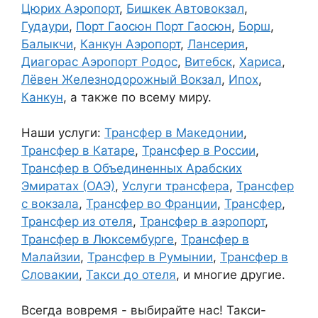
Цюрих Аэропорт
,
Бишкек Автовокзал
,
Гудаури
,
Порт Гаосюн Порт Гаосюн
,
Борш
,
Балыкчи
,
Канкун Аэропорт
,
Лансерия
,
Диагорас Аэропорт Родос
,
Витебск
,
Хариса
,
Лёвен Железнодорожный Вокзал
,
Ипох
,
Канкун
, а также по всему миру.
Наши услуги:
Трансфер в Македонии
,
Трансфер в Катаре
,
Трансфер в России
,
Трансфер в Объединенных Арабских
Эмиратах (ОАЭ)
,
Услуги трансфера
,
Трансфер
с вокзала
,
Трансфер во Франции
,
Трансфер
,
Трансфер из отеля
,
Трансфер в аэропорт
,
Трансфер в Люксембурге
,
Трансфер в
Малайзии
,
Трансфер в Румынии
,
Трансфер в
Словакии
,
Такси до отеля
, и многие другие.
Всегда вовремя - выбирайте нас! Такси-