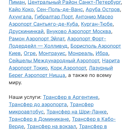
Пиман
,
Центральный Район Санкт-Петербург
,
Кайо Коко
,
Сен-Поль-де-Ванс
,
Аруба Остров
,
Ахунгала
,
Гибралтар Порт
,
Антонио Масео
Аэропорт Сантьяго-де-Куба
,
Курган-Тюбе
,
Друскининкай
,
Внуково Аэропорт Москва
,
Рамон Аэропорт Эйлат
,
Аэропорт Форт-
Лодердейл — Холливуд
,
Борисполь Аэропорт
Киев
,
Огре
,
Монтрауис
,
Монреаль
,
Ибра
,
Сейшелы Международный Аэропорт
,
Нарита
Аэропорт Токио
,
Корк Аэропорт
,
Лазурный
Берег Аэропорт Ницца
, а также по всему
миру.
Наши услуги:
Трансфер в Аргентине
,
Трансфер до аэропорта
,
Трансфер
микроавтобус
,
Трансфер на Шри-Ланке
,
Трансфер в Доминикане
,
Трансфер в Кабо-
Верде
,
Трансфер на вокзал
,
Трансфер в