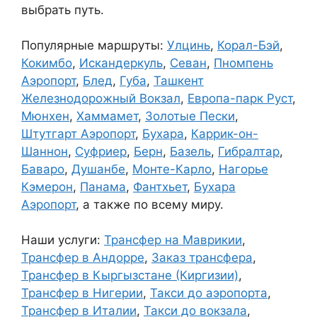
выбрать путь.
Популярные маршруты:
Улцинь
,
Корал-Бэй
,
Кокимбо
,
Искандеркуль
,
Севан
,
Пномпень
Аэропорт
,
Блед
,
Губа
,
Ташкент
Железнодорожный Вокзал
,
Европа-парк Руст
,
Мюнхен
,
Хаммамет
,
Золотые Пески
,
Штутгарт Аэропорт
,
Бухара
,
Каррик-он-
Шаннон
,
Суфриер
,
Берн
,
Базель
,
Гибралтар
,
Баваро
,
Душанбе
,
Монте-Карло
,
Нагорье
Кэмерон
,
Панама
,
Фантхьет
,
Бухара
Аэропорт
, а также по всему миру.
Наши услуги:
Трансфер на Маврикии
,
Трансфер в Андорре
,
Заказ трансфера
,
Трансфер в Кыргызстане (Киргизии)
,
Трансфер в Нигерии
,
Такси до аэропорта
,
Трансфер в Италии
,
Такси до вокзала
,