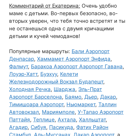
Комментарий от Екатерина:
Очень удобно
маме с детьми. Во-первых безопасно, во-
вторых уверен, что тебя точно встретят и ты
не останешься одна с двумя кричащими
детьми и кучей чемоданов!
Популярные маршруты:
Бали Аэропорт
Денпасар
,
Хаммамет Аэропорт Энфида
,
Фалмут
,
Баракоа Аэропорт Аэропорт Гавана
,
Лоуэр-Хатт
,
Буэхуу
,
Келети
Железнодорожный Вокзал Будапешт
,
Холодная Речка
,
Шарджа
,
Эль-Прат
Аэропорт Барселона
,
Баямо
,
Дьер
,
Дакар
,
Тимишоара Аэропорт
,
Ньюмаркет
,
Таллин
Автовокзал
,
Мариямполе
,
У-Тапао Аэропорт
Паттайя
,
Теплице
,
Ахтала
,
Халльштат
,
Агадир
,
Сибуя
,
Пасикуда
,
Фатих Район
Стамбул
,
Аль-Муссанах
,
Дакар Аэропорт
, а