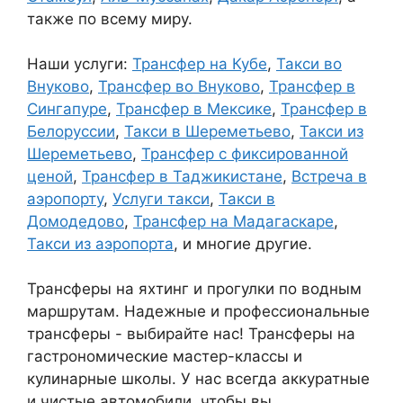
также по всему миру.
Наши услуги:
Трансфер на Кубе
,
Такси во
Внуково
,
Трансфер во Внуково
,
Трансфер в
Сингапуре
,
Трансфер в Мексике
,
Трансфер в
Белоруссии
,
Такси в Шереметьево
,
Такси из
Шереметьево
,
Трансфер с фиксированной
ценой
,
Трансфер в Таджикистане
,
Встреча в
аэропорту
,
Услуги такси
,
Такси в
Домодедово
,
Трансфер на Мадагаскаре
,
Такси из аэропорта
, и многие другие.
Трансферы на яхтинг и прогулки по водным
маршрутам. Надежные и профессиональные
трансферы - выбирайте нас! Трансферы на
гастрономические мастер-классы и
кулинарные школы. У нас всегда аккуратные
и чистые автомобили, чтобы вы