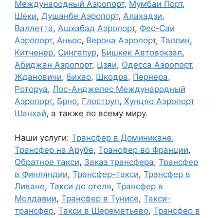
Международный Аэропорт
,
Мумбаи Порт
,
Шеки
,
Душанбе Аэропорт
,
Алахадзи
,
Валлетта
,
Ашхабад Аэропорт
,
Фес-Саи
Аэропорт
,
Аньос
,
Верона Аэропорт
,
Таллин
,
Китченер
,
Сингапур
,
Бишкек Автовокзал
,
Абиджан Аэропорт
,
Цзяи
,
Одесса Аэропорт
,
Ждановичи
,
Бихао
,
Шкодра
,
Пернера
,
Роторуа
,
Лос-Анджелес Международный
Аэропорт
,
Брно
,
Глоструп
,
Хунцяо Аэропорт
Шанхай
, а также по всему миру.
Наши услуги:
Трансфер в Доминикане
,
Трансфер на Арубе
,
Трансфер во Франции
,
Обратное такси
,
Заказ трансфера
,
Трансфер
в Финляндии
,
Трансфер-такси
,
Трансфер в
Ливане
,
Такси до отеля
,
Трансфер в
Молдавии
,
Трансфер в Тунисе
,
Такси-
трансфер
,
Такси в Шереметьево
,
Трансфер в