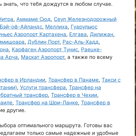
ь знать, что тебя дождутся в любом случае.
Нитра
,
Аммаме Сюд
,
Сеул Железнодорожный
Бэй-оф-Айландс
,
Меллиха
,
Гуарульюс
ньес Аэропорт Картахена
,
Елгава
,
Дилижан
,
имишоара
,
Дублин Порт
,
Рас-Аль-Хадд
,
лона
,
Карфаген Аэропорт Тунис
,
Раецке-
а Арча
,
Маскат Аэропорт
, а также по всему
нсфер в Ирландии
,
Трансфер в Панаме
,
Такси с
итании)
,
Услуги трансфера
,
Трансфер на
братный трансфер
,
Трансфер в Чехии
,
раиле
,
Трансфер на Шри-Ланке
,
Трансфер в
ие другие.
ыбора оптимального маршрута. Готовы вас
предлагаем только самые надежные и удобные