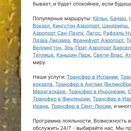
бывает, и будет спокойнее, если будеш
Популярные маршруты:
Кёльн
,
Баямо
,
Вокзал
,
Кингстон Аэропорт
,
Цандрипш
,
Аэропорт Сан-Паулу
,
Лагос
,
Рафаэль Ну
Лдзаа Лидзава
,
Франкфурт Аэропорт
,
Т
Веллингтон
,
Эль-Прат Аэропорт Барсе
Теплице
,
Кэньдин Парк
,
Свети-Влас
,
Ал
миру.
Наши услуги:
Трансфер в Испании
,
Тра
вокзала
,
Трансфер в Англии (Великобр
Мадагаскаре
,
Трансфер в Индонезии
,
О
Трансфер в Финляндии
,
Трансфер в Из
Иране
,
Трансфер в Сент-Люсии
, и мног
Программа лояльности. Возможность в
обслужить 24/7 - выбирайте нас. Мы 