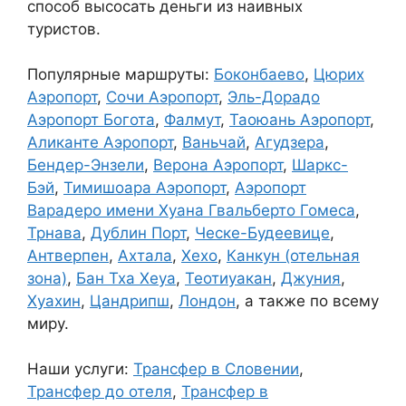
способ высосать деньги из наивных
туристов.
Популярные маршруты:
Боконбаево
,
Цюрих
Аэропорт
,
Сочи Аэропорт
,
Эль-Дорадо
Аэропорт Богота
,
Фалмут
,
Таоюань Аэропорт
,
Аликанте Аэропорт
,
Ваньчай
,
Агудзера
,
Бендер-Энзели
,
Верона Аэропорт
,
Шаркс-
Бэй
,
Тимишоара Аэропорт
,
Аэропорт
Варадеро имени Хуана Гвальберто Гомеса
,
Трнава
,
Дублин Порт
,
Ческе-Будеевице
,
Антверпен
,
Ахтала
,
Хехо
,
Канкун (отельная
зона)
,
Бан Тха Хеуа
,
Теотиуакан
,
Джуния
,
Хуахин
,
Цандрипш
,
Лондон
, а также по всему
миру.
Наши услуги:
Трансфер в Словении
,
Трансфер до отеля
,
Трансфер в