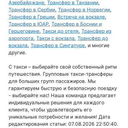
Азербайджане
,
Трансфер в Танзании
,
Трансфер в Сербии
,
Трансфер в Норвегии
,
Трансфер в Греции
,
Встреча на вокзале
,
Трансфер в ЮАР
,
Трансфер в Боснии и
Герцеговине
,
Такси до отеля
,
Трансфер из
аэропорта
,
Такси с вокзала
,
Трансфер до
вокзала
,
Трансфер в Сингапуре
, и многие
другие.
С такси – выбирайте свой собственный ритм
путешествия. Групповые такси-трансферы
для больших групп пассажиров. Мы
гарантируем быструю и безопасную поездку
- выбирайте нас! Наша команда предлагает
индивидуальные решения для каждого
клиента, чтобы удовлетворить его
уникальные потребности и желания! Дата
редактирования статьи: 07.08.2026 22:50:40.