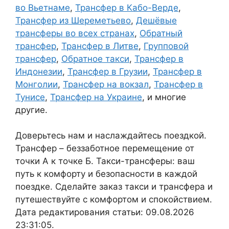
во Вьетнаме
,
Трансфер в Кабо-Верде
,
Трансфер из Шереметьево
,
Дешёвые
трансферы во всех странах
,
Обратный
трансфер
,
Трансфер в Литве
,
Групповой
трансфер
,
Обратное такси
,
Трансфер в
Индонезии
,
Трансфер в Грузии
,
Трансфер в
Монголии
,
Трансфер на вокзал
,
Трансфер в
Тунисе
,
Трансфер на Украине
, и многие
другие.
Доверьтесь нам и наслаждайтесь поездкой.
Трансфер – беззаботное перемещение от
точки А к точке Б. Такси-трансферы: ваш
путь к комфорту и безопасности в каждой
поездке. Сделайте заказ такси и трансфера и
путешествуйте с комфортом и спокойствием.
Дата редактирования статьи: 09.08.2026
23:31:05.