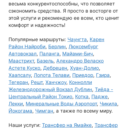
весьма конкурентоспособны, что позволяет
сэкономить средства. Я просто в восторге от
этой услуги и рекомендую ее всем, кто ценит
комфорт и надежность!
Популярные маршруты:
Чаунгта
,
Карен
Район Найроби
,
Берлин
,
Люксембург
Автовокзал
,
Паланга
,
Майами-Бич
,
Маастрихт
,
Базель
,
Алехандро Веласко
Астете Куско
,
Дебрецен
,
Хуан-Долио
,
Хаапсалу
,
Лопота Телави
,
Приедор
,
Гзира
,
Тегеран
,
Решт
,
Ханчжоу
,
Коннолли
Железнодорожный Вокзал Дублин
,
Тиёда -
Центральный Район Токио
,
Котка
,
Падже
,
Лекки
,
Минеральные Воды Аэропорт
,
Чикила
,
Йокогама
,
Чимган
, а также по всему миру.
Наши услуги:
Трансфер на Ямайке
,
Трансфер