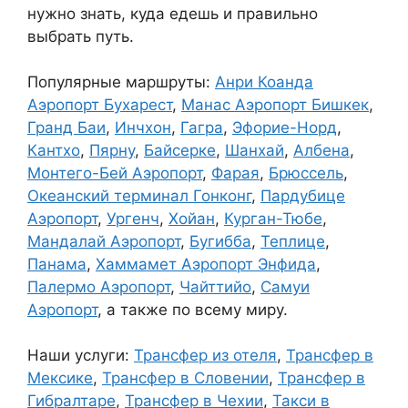
нужно знать, куда едешь и правильно
выбрать путь.
Популярные маршруты:
Анри Коанда
Аэропорт Бухарест
,
Манас Аэропорт Бишкек
,
Гранд Баи
,
Инчхон
,
Гагра
,
Эфорие-Норд
,
Кантхо
,
Пярну
,
Байсерке
,
Шанхай
,
Албена
,
Монтего-Бей Аэропорт
,
Фарая
,
Брюссель
,
Океанский терминал Гонконг
,
Пардубице
Аэропорт
,
Ургенч
,
Хойан
,
Курган-Тюбе
,
Мандалай Аэропорт
,
Бугибба
,
Теплице
,
Панама
,
Хаммамет Аэропорт Энфида
,
Палермо Аэропорт
,
Чайттийо
,
Самуи
Аэропорт
, а также по всему миру.
Наши услуги:
Трансфер из отеля
,
Трансфер в
Мексике
,
Трансфер в Словении
,
Трансфер в
Гибралтаре
,
Трансфер в Чехии
,
Такси в