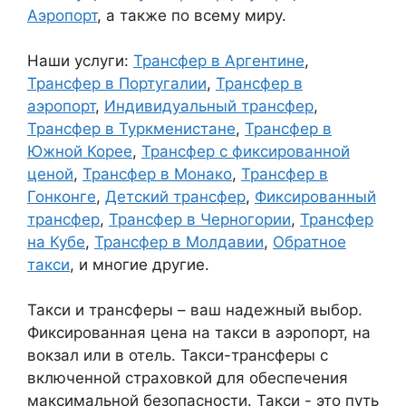
Аэропорт
, а также по всему миру.
Наши услуги:
Трансфер в Аргентине
,
Трансфер в Португалии
,
Трансфер в
аэропорт
,
Индивидуальный трансфер
,
Трансфер в Туркменистане
,
Трансфер в
Южной Корее
,
Трансфер с фиксированной
ценой
,
Трансфер в Монако
,
Трансфер в
Гонконге
,
Детский трансфер
,
Фиксированный
трансфер
,
Трансфер в Черногории
,
Трансфер
на Кубе
,
Трансфер в Молдавии
,
Обратное
такси
, и многие другие.
Такси и трансферы – ваш надежный выбор.
Фиксированная цена на такси в аэропорт, на
вокзал или в отель. Такси-трансферы с
включенной страховкой для обеспечения
максимальной безопасности. Такси - это путь