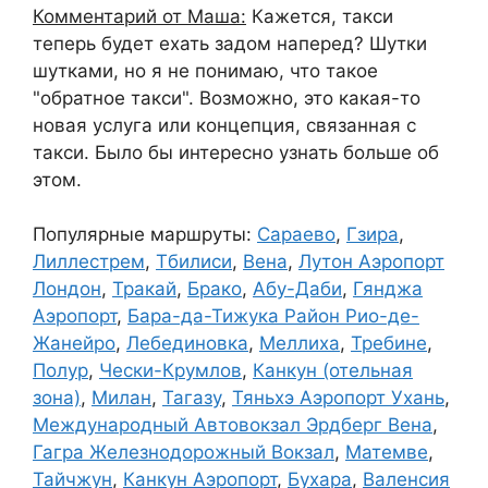
Комментарий от Маша:
Кажется, такси
теперь будет ехать задом наперед? Шутки
шутками, но я не понимаю, что такое
"обратное такси". Возможно, это какая-то
новая услуга или концепция, связанная с
такси. Было бы интересно узнать больше об
этом.
Популярные маршруты:
Сараево
,
Гзира
,
Лиллестрем
,
Тбилиси
,
Вена
,
Лутон Аэропорт
Лондон
,
Тракай
,
Брако
,
Абу-Даби
,
Гянджа
Аэропорт
,
Бара-да-Тижука Район Рио-де-
Жанейро
,
Лебединовка
,
Меллиха
,
Требине
,
Полур
,
Чески-Крумлов
,
Канкун (отельная
зона)
,
Милан
,
Тагазу
,
Тяньхэ Аэропорт Ухань
,
Международный Автовокзал Эрдберг Вена
,
Гагра Железнодорожный Вокзал
,
Матемве
,
Тайчжун
,
Канкун Аэропорт
,
Бухара
,
Валенсия