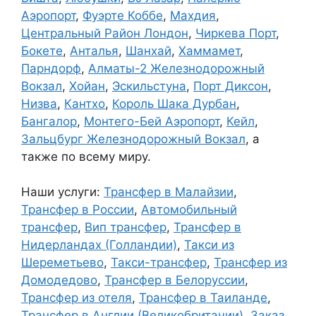
Аэропорт
,
Фуэрте Коббе
,
Махдия
,
Центральный Район Лондон
,
Чиркева Порт
,
Бокете
,
Анталья
,
Шанхай
,
Хаммамет
,
Парндорф
,
Алматы-2 Железнодорожный
Вокзал
,
Хойан
,
Эскильстуна
,
Порт Диксон
,
Низва
,
Кантхо
,
Король Шака Дурбан
,
Бангалор
,
Монтего-Бей Аэропорт
,
Кейл
,
Зальцбург Железнодорожный Вокзал
, а
также по всему миру.
Наши услуги:
Трансфер в Малайзии
,
Трансфер в России
,
Автомобильный
трансфер
,
Вип трансфер
,
Трансфер в
Нидерландах (Голландии)
,
Такси из
Шереметьево
,
Такси-трансфер
,
Трансфер из
Домодедово
,
Трансфер в Белоруссии
,
Трансфер из отеля
,
Трансфер в Таиланде
,
Трансфер в Англии (Великобритании)
,
Заказ