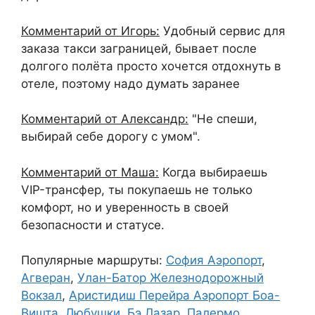
Комментарий от Игорь:
Удобный сервис для
заказа такси заграницей, бывает после
долгого полёта просто хочется отдохнуть в
отеле, поэтому надо думать заранее
Комментарий от Александр:
"Не спеши,
выбирай себе дорогу с умом".
Комментарий от Маша:
Когда выбираешь
VIP-трансфер, ты покупаешь не только
комфорт, но и уверенность в своей
безопасности и статусе.
Популярные маршруты:
София Аэропорт
,
Агверан
,
Улан-Батор Железнодорожный
Вокзал
,
Аристидиш Перейра Аэропорт Боа-
Вишта
,
Любушки
,
Бэ Лазар
,
Палермо