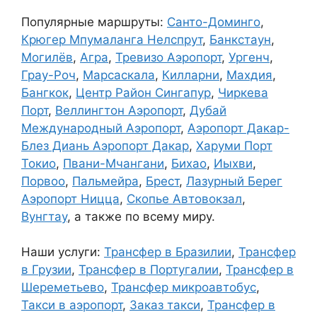
Популярные маршруты:
Санто-Доминго
,
Крюгер Мпумаланга Нелспрут
,
Банкстаун
,
Могилёв
,
Агра
,
Тревизо Аэропорт
,
Ургенч
,
Грау-Роч
,
Марсаскала
,
Килларни
,
Махдия
,
Бангкок
,
Центр Район Сингапур
,
Чиркева
Порт
,
Веллингтон Аэропорт
,
Дубай
Международный Аэропорт
,
Аэропорт Дакар-
Блез Диань Аэропорт Дакар
,
Харуми Порт
Токио
,
Пвани-Мчангани
,
Бихао
,
Иыхви
,
Порвоо
,
Пальмейра
,
Брест
,
Лазурный Берег
Аэропорт Ницца
,
Скопье Автовокзал
,
Вунгтау
, а также по всему миру.
Наши услуги:
Трансфер в Бразилии
,
Трансфер
в Грузии
,
Трансфер в Португалии
,
Трансфер в
Шереметьево
,
Трансфер микроавтобус
,
Такси в аэропорт
,
Заказ такси
,
Трансфер в