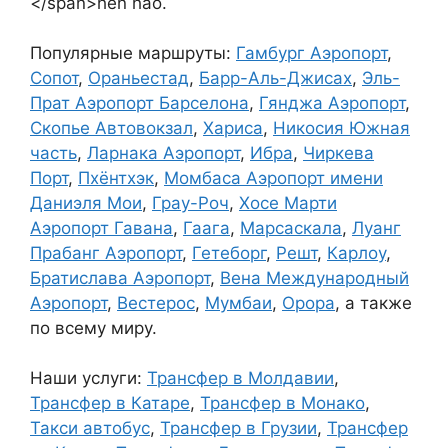
</span>hěn hǎo.
Популярные маршруты:
Гамбург Аэропорт
,
Сопот
,
Ораньестад
,
Барр-Аль-Джисах
,
Эль-
Прат Аэропорт Барселона
,
Гянджа Аэропорт
,
Скопье Автовокзал
,
Хариса
,
Никосия Южная
часть
,
Ларнака Аэропорт
,
Ибра
,
Чиркева
Порт
,
Пхёнтхэк
,
Момбаса Аэропорт имени
Даниэля Мои
,
Грау-Роч
,
Хосе Марти
Аэропорт Гавана
,
Гаага
,
Марсаскала
,
Луанг
Прабанг Аэропорт
,
Гетеборг
,
Решт
,
Карлоу
,
Братислава Аэропорт
,
Вена Международный
Аэропорт
,
Вестерос
,
Мумбаи
,
Орора
, а также
по всему миру.
Наши услуги:
Трансфер в Молдавии
,
Трансфер в Катаре
,
Трансфер в Монако
,
Такси автобус
,
Трансфер в Грузии
,
Трансфер