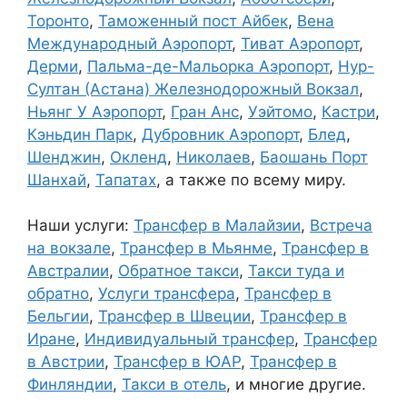
Торонто
,
Таможенный пост Айбек
,
Вена
Международный Аэропорт
,
Тиват Аэропорт
,
Дерми
,
Пальма-де-Мальорка Аэропорт
,
Нур-
Султан (Астана) Железнодорожный Вокзал
,
Ньянг У Аэропорт
,
Гран Анс
,
Уэйтомо
,
Кастри
,
Кэньдин Парк
,
Дубровник Аэропорт
,
Блед
,
Шенджин
,
Окленд
,
Николаев
,
Баошань Порт
Шанхай
,
Тапатах
, а также по всему миру.
Наши услуги:
Трансфер в Малайзии
,
Встреча
на вокзале
,
Трансфер в Мьянме
,
Трансфер в
Австралии
,
Обратное такси
,
Такси туда и
обратно
,
Услуги трансфера
,
Трансфер в
Бельгии
,
Трансфер в Швеции
,
Трансфер в
Иране
,
Индивидуальный трансфер
,
Трансфер
в Австрии
,
Трансфер в ЮАР
,
Трансфер в
Финляндии
,
Такси в отель
, и многие другие.