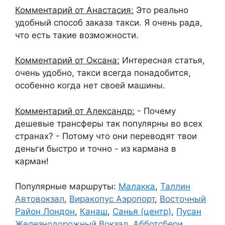
Комментарий от Анастасия:
Это реально
удобный способ заказа такси. Я очень рада,
что есть такие возможности.
Комментарий от Оксана:
Интересная статья,
очень удобно, такси всегда понадобится,
особенно когда нет своей машины.
Комментарий от Александр:
- Почему
дешевые трансферы так популярны во всех
странах? - Потому что они переводят твои
деньги быстро и точно - из кармана в
карман!
Популярные маршруты:
Малакка
,
Таллин
Автовокзал
,
Виракопус Аэропорт
,
Восточный
Район Лондон
,
Канаш
,
Санья (центр)
,
Пусан
Железнодорожный Вокзал
,
Абботсбери
,