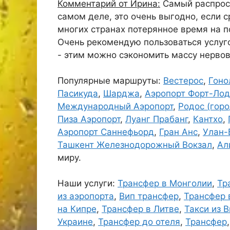
Комментарий от Ирина:
Самый распрост
самом деле, это очень выгодно, если 
многих странах потерянное время на п
Очень рекомендую пользоваться услуго
- этим можно сэкономить массу нервов
Популярные маршруты:
Вестерос
,
Гоно
Пасикуда
,
Шарджа
,
Аэропорт Форт-Ло
Международный Аэропорт
,
Родос (горо
Пиза Аэропорт
,
Луанг Прабанг
,
Кантхо
,
Аэропорт Саннефьорд
,
Гран Анс
,
Улан-
Ташкент Железнодорожный Вокзал
,
Ал
миру.
Наши услуги:
Трансфер в Монголии
,
Тр
из аэропорта
,
Вип трансфер
,
Трансфер 
на Кипре
,
Трансфер в Литве
,
Такси из 
Украине
,
Трансфер до отеля
,
Трансфер