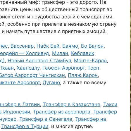
раненный миф: трансфер - это дорого. На
сравнить цены на общественный транспорт во
оиск отеля и неудобства возни с чемоданами.
й, особенно при прилете в незнакомую страну
 и начать путешествие с приятных эмоций.
лес
,
Вассенар
,
Набк Бей
,
Баямо
,
Бо Валон
,
дердейл — Холливуд
,
Милан
,
Кеблавик
д)
,
Новый Аэропорт Стамбул
,
Монте-Карло
,
Пхаан
,
Хаапсалу
,
Гаосюн Аэропорт
,
Торп
Батор Аэропорт Чингисхан
,
Пляж Карон
,
иканте Аэропорт
,
Лугано
, а также по всему
ансфер в Латвии
,
Трансфер в Казахстане
,
Такси
в Индонезии
,
Трансфер из аэропорта
,
Трансфер
Внуково
,
Трансфер в Сенегале
,
Трансфер на
,
Трансфер в Турции
, и многие другие.