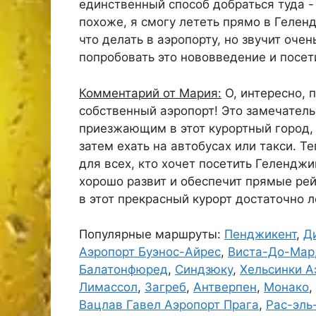
единственный способ добраться туда - 
похоже, я смогу лететь прямо в Геленд
что делать в аэропорту, но звучит очен
попробовать это нововведение и посет
Комментарий от Мария:
О, интересно, 
собственный аэропорт! Это замечатель
приезжающим в этот курортный город, 
затем ехать на автобусах или такси. Т
для всех, кто хочет посетить Геленджи
хорошо развит и обеспечит прямые рей
в этот прекрасный курорт достаточно л
Популярные маршруты:
Пенджикент
,
Д
Аэропорт Буэнос-Айрес
,
Виста-До-Мар
Балатонфюред
,
Синдзюку
,
Хельсинки А
Лимассол
,
Загреб
,
Антверпен
,
Монако
,
Вацлав Гавел Аэропорт Прага
,
Рас-эль