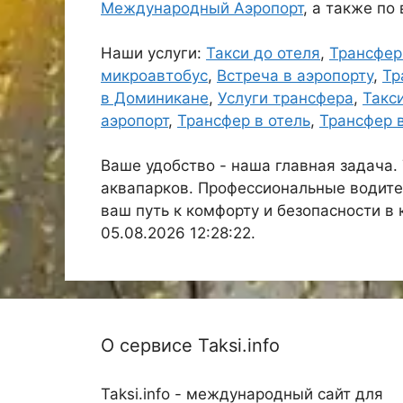
Международный Аэропорт
, а также по
Наши услуги:
Такси до отеля
,
Трансфер
микроавтобус
,
Встреча в аэропорту
,
Тр
в Доминикане
,
Услуги трансфера
,
Такс
аэропорт
,
Трансфер в отель
,
Трансфер 
Ваше удобство - наша главная задача.
аквапарков. Профессиональные водите
ваш путь к комфорту и безопасности в
05.08.2026 12:28:22.
О сервисе Taksi.info
Taksi.info - международный сайт для