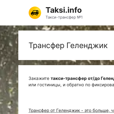
Перейти
Taksi.info
к
содержимому
Такси-трансфер №1
Трансфер Геленджик
Закажите
такси-трансфер от/до Геле
или гостиницы, и обратно по фиксиров
Трансфер от Геленджик - это больше, 