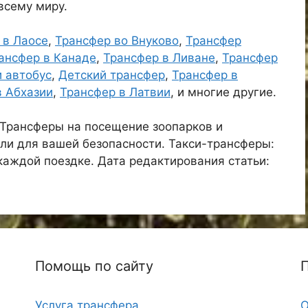
 всему миру.
 в Лаосе
,
Трансфер во Внуково
,
Трансфер
ансфер в Канаде
,
Трансфер в Ливане
,
Трансфер
и автобус
,
Детский трансфер
,
Трансфер в
в Абхазии
,
Трансфер в Латвии
, и многие другие.
 Трансферы на посещение зоопарков и
ли для вашей безопасности. Такси-трансферы:
 каждой поездке. Дата редактирования статьи:
Помощь по сайту
Услуга трансфера
О