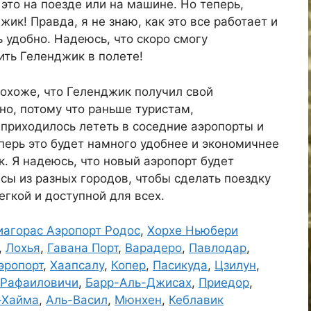
это на поезде или на машине. Но теперь,
жик! Правда, я не знаю, как это все работает и
ь удобно. Надеюсь, что скоро смогу
ить Геленджик в полете!
похоже, что Геленджик получил свой
но, потому что раньше туристам,
приходилось лететь в соседние аэропорты и
еперь это будет намного удобнее и экономичнее
к. Я надеюсь, что новый аэропорт будет
сы из разных городов, чтобы сделать поездку
егкой и доступной для всех.
иагорас Аэропорт Родос
,
Хорхе Ньюбери
,
Лохья
,
Гавана Порт
,
Варадеро
,
Павлодар
,
эропорт
,
Хаапсалу
,
Копер
,
Пасикуда
,
Цзилун
,
Рафаиловичи
,
Барр-Аль-Джисах
,
Приедор
,
-Хайма
,
Аль-Васил
,
Мюнхен
,
Кеблавик