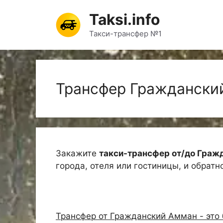
Перейти
Taksi.info
к
содержимому
Такси-трансфер №1
Трансфер Граждански
Закажите
такси-трансфер от/до Граж
города, отеля или гостиницы, и обратн
Трансфер от Гражданский Амман - это 