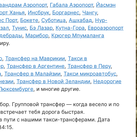
вандрам Аэропорт
,
Габала Аэропорт
,
Йасмэн
орт Ханья
,
Инсбрук
,
Боргарнес
,
Чангу
,
с Порт
,
Бокете
,
Суботица
,
Ашхабад
,
Нур-
кзал
,
Тунис
,
Бэ Лазар
,
Кутна-Гора
,
Евроаэропорт
дебрады
,
Марибор
,
Крюгер Мпумаланга
иру.
о
,
Трансфер на Маврикии
,
Такси в
ер
,
Трансфер в Аргентине
,
Трансфер в Перу
,
а
,
Трансфер в Малайзии
,
Такси микроавтобус
,
незии
,
Трансфер в Новой Зеландии
,
Недорогие
 Люксембурге
, и многие другие.
ор. Групповой трансфер — когда весело и по
 встречает тебя дорога быстрая.
в пути с нашими такси-трансферами. Дата
4:15.