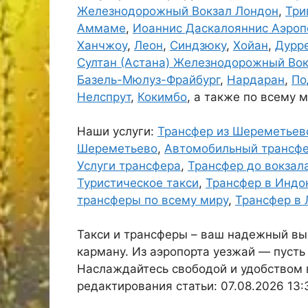
Железнодорожный Вокзал Лондон
,
Три
Аммаме
,
Иоаннис Даскалояннис Аэроп
Ханчжоу
,
Леон
,
Синдзюку
,
Хойан
,
Дурре
Султан (Астана) Железнодорожный Во
Базель-Мюлуз-Фрайбург
,
Нардаран
,
По
Нелспрут
,
Кокимбо
, а также по всему м
Наши услуги:
Трансфер из Шереметьев
Шереметьево
,
Автомобильный трансф
Услуги трансфера
,
Трансфер до вокзал
Туристическое такси
,
Трансфер в Индо
трансферы по всему миру
,
Трансфер в
Такси и трансферы – ваш надежный выб
карману. Из аэропорта уезжай — пусть
Наслаждайтесь свободой и удобством 
редактирования статьи: 07.08.2026 13:3