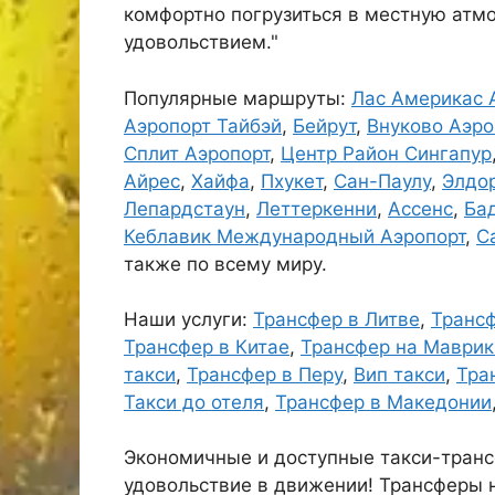
комфортно погрузиться в местную атмо
удовольствием."
Популярные маршруты:
Лас Америкас 
Аэропорт Тайбэй
,
Бейрут
,
Внуково Аэро
Сплит Аэропорт
,
Центр Район Сингапур
Айрес
,
Хайфа
,
Пхукет
,
Сан-Паулу
,
Элдор
Лепардстаун
,
Леттеркенни
,
Ассенс
,
Ба
Кеблавик Международный Аэропорт
,
С
также по всему миру.
Наши услуги:
Трансфер в Литве
,
Трансф
Трансфер в Китае
,
Трансфер на Маврик
такси
,
Трансфер в Перу
,
Вип такси
,
Тра
Такси до отеля
,
Трансфер в Македонии
Экономичные и доступные такси-тран
удовольствие в движении! Трансферы 