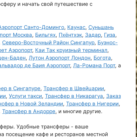
сферу и начать свой путешествие с
Аэропорт Санто-Доминго
,
Каунас
,
Суньшань
порт Москва
,
Бильгях
,
Пхёнтхэк
,
Задар
,
Гиза
,
,
Северо-Восточный Район Сингапур
,
Буэнос-
ет Аэропорт
,
Каи Так круизный терминал
,
ден-Баден
,
Лутон Аэропорт Лондон
,
Богота
,
альвадор де Баия Аэропорт
,
Ла-Романа Порт
, а
ер в Сингапуре
,
Трансфер в Швейцарии
,
ии
,
Услуги такси
,
Трансфер в Никарагуа
,
Заказ
нсфер в Новой Зеландии
,
Трансфер в Нигерии
,
,
Трансфер в Андорре
, и многие другие.
сферы. Удобные трансферы - ваше
на посещение кафе и ресторанов местной