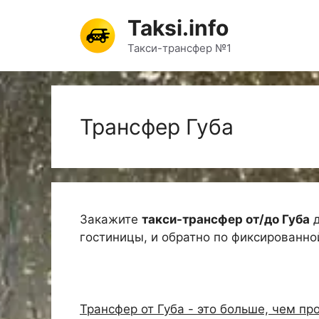
Перейти
Taksi.info
к
содержимому
Такси-трансфер №1
Трансфер Губа
Закажите
такси-трансфер от/до Губа
д
гостиницы, и обратно по фиксированно
Трансфер от Губа - это больше, чем пр