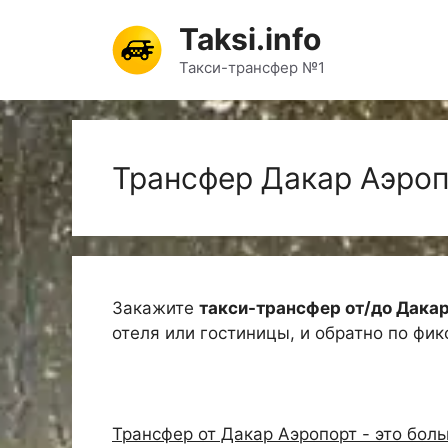
Перейти
Taksi.info
к
содержимому
Такси-трансфер №1
Трансфер Дакар Аэро
Закажите
такси-трансфер от/до Дака
отеля или гостиницы, и обратно по фи
Трансфер от Дакар Аэропорт - это бол