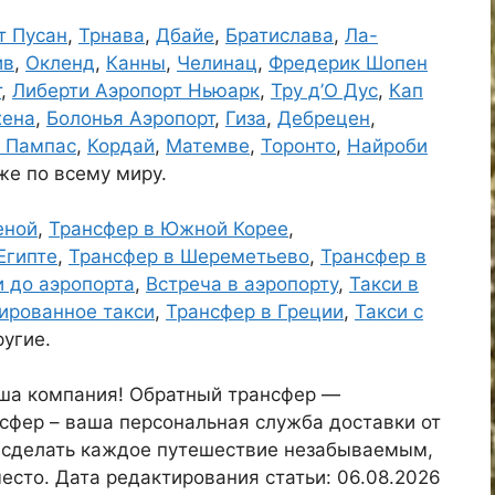
т Пусан
,
Трнава
,
Дбайе
,
Братислава
,
Ла-
ив
,
Окленд
,
Канны
,
Челинац
,
Фредерик Шопен
т
,
Либерти Аэропорт Ньюарк
,
Тру д’О Дус
,
Кап
хена
,
Болонья Аэропорт
,
Гиза
,
Дебрецен
,
с Пампас
,
Кордай
,
Матемве
,
Торонто
,
Найроби
кже по всему миру.
еной
,
Трансфер в Южной Корее
,
Египте
,
Трансфер в Шереметьево
,
Трансфер в
и до аэропорта
,
Встреча в аэропорту
,
Такси в
ированное такси
,
Трансфер в Греции
,
Такси с
ругие.
аша компания! Обратный трансфер —
сфер – ваша персональная служба доставки от
б сделать каждое путешествие незабываемым,
есто. Дата редактирования статьи: 06.08.2026