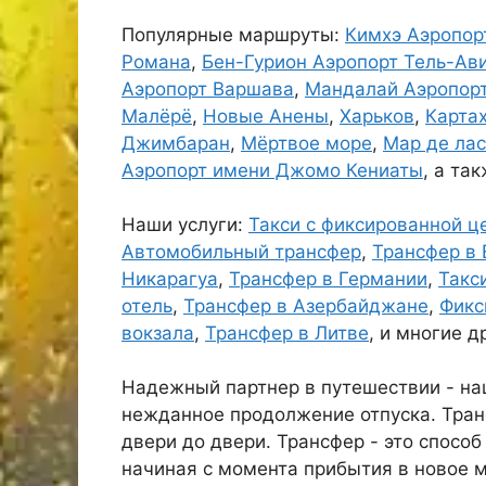
Популярные маршруты:
Кимхэ Аэропор
Романа
,
Бен-Гурион Аэропорт Тель-Ав
Аэропорт Варшава
,
Мандалай Аэропор
Малёрё
,
Новые Анены
,
Харьков
,
Карта
Джимбаран
,
Мёртвое море
,
Мар де ла
Аэропорт имени Джомо Кениаты
, а та
Наши услуги:
Такси с фиксированной ц
Автомобильный трансфер
,
Трансфер в 
Никарагуа
,
Трансфер в Германии
,
Такс
отель
,
Трансфер в Азербайджане
,
Фикс
вокзала
,
Трансфер в Литве
, и многие д
Надежный партнер в путешествии - н
нежданное продолжение отпуска. Тран
двери до двери. Трансфер - это спосо
начиная с момента прибытия в новое м