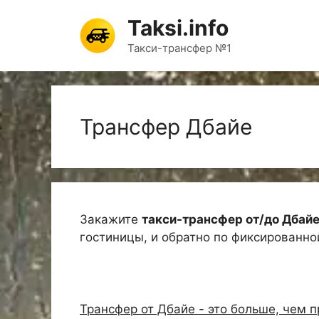
Перейти
Taksi.info
к
содержимому
Такси-трансфер №1
Трансфер Дбайе
Закажите
такси-трансфер от/до Дбай
гостиницы, и обратно по фиксированно
Трансфер от Дбайе - это больше, чем 