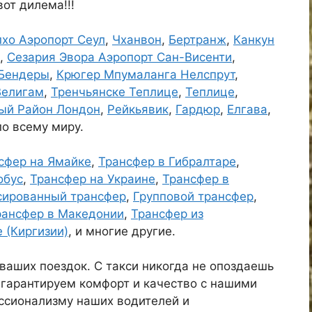
вот дилема!!!
хо Аэропорт Сеул
,
Чханвон
,
Бертранж
,
Канкун
,
Сезария Эвора Аэропорт Сан-Висенти
,
Бендеры
,
Крюгер Мпумаланга Нелспрут
,
Велигам
,
Тренчьянске Теплице
,
Теплице
,
ый Район Лондон
,
Рейкьявик
,
Гардюр
,
Елгава
,
по всему миру.
сфер на Ямайке
,
Трансфер в Гибралтаре
,
обус
,
Трансфер на Украине
,
Трансфер в
сированный трансфер
,
Групповой трансфер
,
рансфер в Македонии
,
Трансфер из
 (Киргизии)
, и многие другие.
ваших поездок. С такси никогда не опоздаешь
гарантируем комфорт и качество с нашими
ссионализму наших водителей и