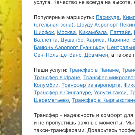
услуга. Качество не всегда на высоте, 
Популярные маршруты:
Пасикуда
,
Кимп
(отельная зона)
,
Шоуду Аэропорт Пекин
Шиофок
,
Москва
,
Кикамбала
,
Паттайя
,
Валлетта
,
Душанбе
,
Хариса
,
Лавинио
,
Байюнь Аэропорт Гуанчжоу
,
Центральн
Сен-Поль-де-Ванс
,
Драммен
, а также 
Наши услуги:
Трансфер в Панаме
,
Тран
Трансфер в Иране
,
Трансфер микроавт
Колумбии
,
Трансфер из аэропорта
,
Фик
Трансфер в Сингапуре
,
Услуги такси
,
Т
Шереметьево
,
Трансфер в Кыргызстане
Трансфер – надежность и комфорт для 
и не пропустишь важные моменты. Мы 
такси-трансферами. Доверьтесь профе