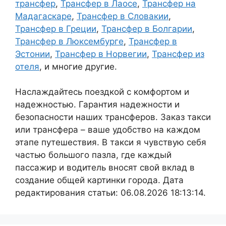
трансфер
,
Трансфер в Лаосе
,
Трансфер на
Мадагаскаре
,
Трансфер в Словакии
,
Трансфер в Греции
,
Трансфер в Болгарии
,
Трансфер в Люксембурге
,
Трансфер в
Эстонии
,
Трансфер в Норвегии
,
Трансфер из
отеля
, и многие другие.
Наслаждайтесь поездкой с комфортом и
надежностью. Гарантия надежности и
безопасности наших трансферов. Заказ такси
или трансфера – ваше удобство на каждом
этапе путешествия. В такси я чувствую себя
частью большого пазла, где каждый
пассажир и водитель вносят свой вклад в
создание общей картинки города. Дата
редактирования статьи: 06.08.2026 18:13:14.