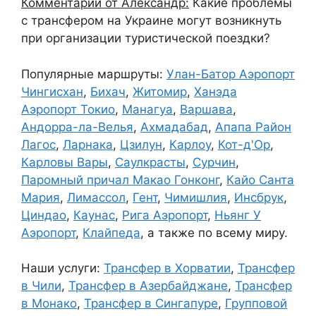
Комментарий от Александр:
Какие проблемы
с трансфером на Украине могут возникнуть
при организации туристической поездки?
Популярные маршруты:
Улан-Батор Аэропорт
Чингисхан
,
Бихач
,
Житомир
,
Ханэда
Аэропорт Токио
,
Манагуа
,
Варшава
,
Андорра-ла-Велья
,
Ахмадабад
,
Апапа Район
Лагос
,
Ларнака
,
Цзилун
,
Карлоу
,
Кот-д'Ор
,
Карловы Вары
,
Саулкрасты
,
Сурчин
,
Паромный причал Макао Гонконг
,
Кайо Санта
Мария
,
Лимассол
,
Гент
,
Чимишлия
,
Инсбрук
,
Циндао
,
Каунас
,
Рига Аэропорт
,
Ньянг У
Аэропорт
,
Клайпеда
, а также по всему миру.
Наши услуги:
Трансфер в Хорватии
,
Трансфер
в Чили
,
Трансфер в Азербайджане
,
Трансфер
в Монако
,
Трансфер в Сингапуре
,
Групповой