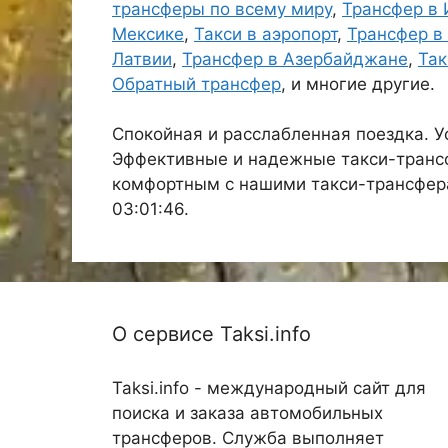
трансферы по всему миру
,
Трансфер в 
Мексике
,
Такси в аэропорт
,
Трансфер в
Латвии
,
Трансфер в Азербайджане
,
Так
Обратный трансфер
, и многие другие.
Спокойная и расслабленная поездка. У
Эффективные и надежные такси-транс
комфортным с нашими такси-трансфера
03:01:46.
О сервисе Taksi.info
Taksi.info - международный сайт для
поиска и заказа автомобильных
трансферов. Служба выполняет