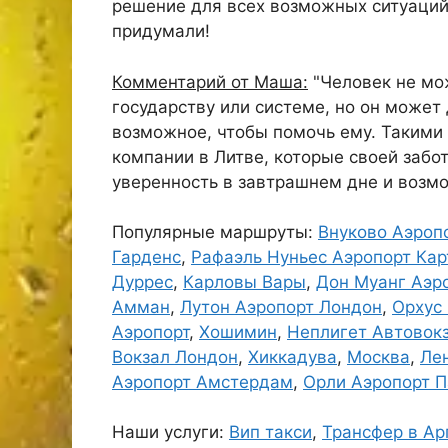
решение для всех возможных ситуаций.
придумали!
Комментарий от Маша:
"Человек не мо
государству или системе, но он может
возможное, чтобы помочь ему. Такими
компании в Литве, которые своей заб
уверенность в завтрашнем дне и возмо
Популярные маршруты:
Внуково Аэроп
Гарденс
,
Рафаэль Нуньес Аэропорт Кар
Дуррес
,
Карловы Вары
,
Дон Муанг Аэр
Амман
,
Лутон Аэропорт Лондон
,
Орхус 
Аэропорт
,
Хошимин
,
Неплигет Автовок
Вокзал Лондон
,
Хиккадува
,
Москва
,
Ле
Аэропорт Амстердам
,
Орли Аэропорт 
Наши услуги:
Вип такси
,
Трансфер в Ар