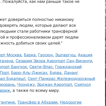
 Пожалуйста, как нам раньше такое не
жет довериться полностью никакому
 доверять людям, которые делают все
 людьми стали работники трансферной
отой и профессионализмом дарят людям
жность добиться своих целей."
орт Москва
,
Барка
,
Гаосюн
,
Эшпаргуш
,
Акация
тахена
,
Сезария Эвора Аэропорт Сан-Висенти
,
опорт Бангкок
,
Свети-Влас
,
Гражданский
Порт
,
Барр-Аль-Джисах
,
Будва
,
Дананг
зал Будапешт
,
Сент-Панкрас Железнодорожный
нкорань
,
Чхонджу
,
Эрджан Аэропорт
,
Схипхол
Париж
, а также по всему миру.
гентине
,
Трансфер в Абхазии
,
Недорогие