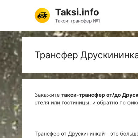
Перейти
Taksi.info
к
содержимому
Такси-трансфер №1
Трансфер Друскининк
Закажите
такси-трансфер от/до Друс
отеля или гостиницы, и обратно по фи
Трансфер от Друскининкай - это больш