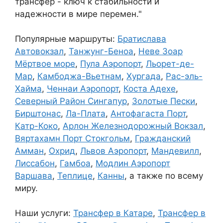
трансфер - ключ к стабильности и
надежности в мире перемен."
Популярные маршруты:
Братислава
Автовокзал
,
Танжунг-Беноа
,
Неве Зоар
Мёртвое море
,
Пула Аэропорт
,
Льорет-де-
Мар
,
Камбоджа-Вьетнам
,
Хургада
,
Рас-эль-
Хайма
,
Ченнаи Аэропорт
,
Коста Адехе
,
Северный Район Сингапур
,
Золотые Пески
,
Бирштонас
,
Ла-Плата
,
Антофагаста Порт
,
Катр-Коко
,
Арлон Железнодорожный Вокзал
,
Вяртахамн Порт Стокгольм
,
Гражданский
Амман
,
Охрид
,
Львов Аэропорт
,
Мандевилл
,
Лиссабон
,
Гамбоа
,
Модлин Аэропорт
Варшава
,
Теплице
,
Канны
, а также по всему
миру.
Наши услуги:
Трансфер в Катаре
,
Трансфер в