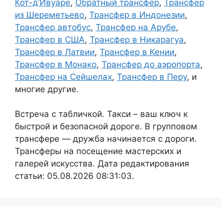
Кот-д’Ивуаре
,
Обратный трансфер
,
Трансфер
из Шереметьево
,
Трансфер в Индонезии
,
Трансфер автобус
,
Трансфер на Арубе
,
Трансфер в США
,
Трансфер в Никарагуа
,
Трансфер в Латвии
,
Трансфер в Кении
,
Трансфер в Монако
,
Трансфер до аэропорта
,
Трансфер на Сейшелах
,
Трансфер в Перу
, и
многие другие.
Встреча с табличкой. Такси – ваш ключ к
быстрой и безопасной дороге. В групповом
трансфере — дружба начинается с дороги.
Трансферы на посещение мастерских и
галерей искусства. Дата редактирования
статьи: 05.08.2026 08:31:03.