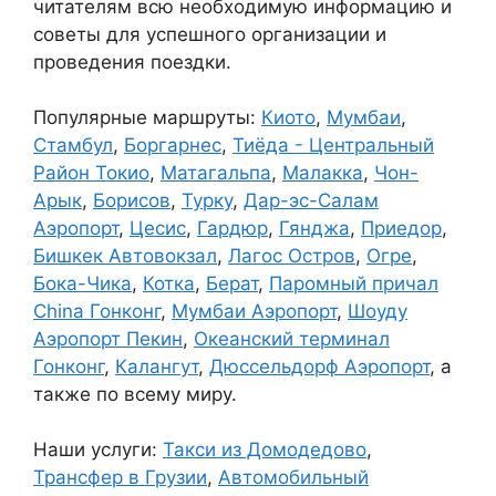
читателям всю необходимую информацию и
советы для успешного организации и
проведения поездки.
Популярные маршруты:
Киото
,
Мумбаи
,
Стамбул
,
Боргарнес
,
Тиёда - Центральный
Район Токио
,
Матагальпа
,
Малакка
,
Чон-
Арык
,
Борисов
,
Турку
,
Дар-эс-Салам
Аэропорт
,
Цесис
,
Гардюр
,
Гянджа
,
Приедор
,
Бишкек Автовокзал
,
Лагос Остров
,
Огре
,
Бока-Чика
,
Котка
,
Берат
,
Паромный причал
China Гонконг
,
Мумбаи Аэропорт
,
Шоуду
Аэропорт Пекин
,
Океанский терминал
Гонконг
,
Калангут
,
Дюссельдорф Аэропорт
, а
также по всему миру.
Наши услуги:
Такси из Домодедово
,
Трансфер в Грузии
,
Автомобильный