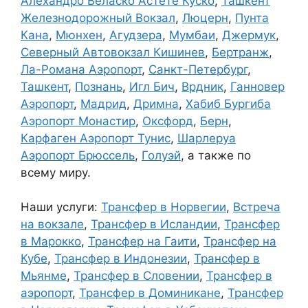
Алехандро Веласко Астете Куско
,
Ташкент
Железнодорожный Вокзал
,
Люцерн
,
Пунта
Кана
,
Мюнхен
,
Агудзера
,
Мумбаи
,
Джермук
,
Северный Автовокзал Кишинев
,
Бертранж
,
Ла-Романа Аэропорт
,
Санкт-Петербург
,
Ташкент
,
Познань
,
Игл Бич
,
Врдник
,
Ганновер
Аэропорт
,
Мадрид
,
Дримна
,
Хабиб Бургиба
Аэропорт Монастир
,
Оксфорд
,
Берн
,
Карфаген Аэропорт Тунис
,
Шарлеруа
Аэропорт Брюссель
,
Голуэй
, а также по
всему миру.
Наши услуги:
Трансфер в Норвегии
,
Встреча
на вокзале
,
Трансфер в Исландии
,
Трансфер
в Марокко
,
Трансфер на Гаити
,
Трансфер на
Кубе
,
Трансфер в Индонезии
,
Трансфер в
Мьянме
,
Трансфер в Словении
,
Трансфер в
аэропорт
,
Трансфер в Доминикане
,
Трансфер