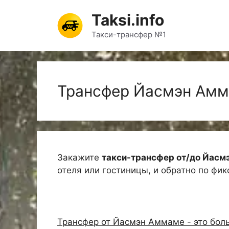
Перейти
Taksi.info
к
содержимому
Такси-трансфер №1
Трансфер Йасмэн Ам
Закажите
такси-трансфер от/до Йасм
отеля или гостиницы, и обратно по фи
Трансфер от Йасмэн Аммаме - это боль