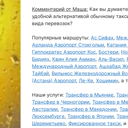
Комментарий от Маша:
Как вы думаете,
удобной альтернативой обычному такси
вида перевозок?
Популярные маршруты:
Ас Сифах
,
Межд
Арланда Аэропорт Стокгольм
,
Катания
Гиппократес Аэропорт Кос
,
Бостери
,
Но
Бидиях
,
Квин Алия Амман
,
Аль-Васил
,
Международный Аэропорт
,
Ашхабад Ж
Тайбэй
,
Вильнюс Железнодорожный Во
(Астана) Аэропорт
,
Ле-Ке
,
Хошимин
, а
Наши услуги:
Трансфер в Мьянме
,
Тран
Трансфер в Черногории
,
Трансфер в Ме
Австралии
,
Трансфер в Македонии
,
Тра
Люксембурге
,
Трансфер в Японии
,
Тран
Шереметьево
,
Фиксированное такси
, и