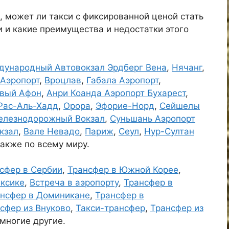
 может ли такси с фиксированной ценой стать
 и какие преимущества и недостатки этого
ународный Автовокзал Эрдберг Вена
,
Нячанг
,
 Аэропорт
,
Вроцлав
,
Габала Аэропорт
,
вый Афон
,
Анри Коанда Аэропорт Бухарест
,
Рас-Аль-Хадд
,
Орора
,
Эфорие-Норд
,
Сейшелы
елезнодорожный Вокзал
,
Суньшань Аэропорт
кзал
,
Вале Невадо
,
Париж
,
Сеул
,
Нур-Султан
 также по всему миру.
сфер в Сербии
,
Трансфер в Южной Корее
,
ксике
,
Встреча в аэропорту
,
Трансфер в
нсфер в Доминикане
,
Трансфер в
сфер из Внуково
,
Такси-трансфер
,
Трансфер из
 многие другие.