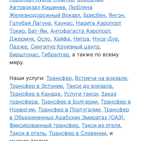
Автовокзал Кишинев
,
Любляна
Железнодорожный Вокзал
,
Брисбен
,
Янгон
,
Голубая Лагуна
,
Каунас
,
Нарита Аэропорт
Токио
,
Бат-Ям
,
Антофагаста Аэропорт
,
Джермук
,
Осло
,
Хайфа
,
Нитра
,
Нуса-Дуа
,
Падже
,
Сингапур Круизный центр
,
Бирштонас
,
Гибралтар
, а также по всему
миру.
Наши услуги:
Трансфер
,
Встреча на вокзале
,
Трансфер в Эстонии
,
Такси до вокзала
,
Трансфер в Канаде
,
Услуги такси
,
Заказ
трансфера
,
Трансфер в Болгарии
,
Трансфер в
Норвегии
,
Трансфер в Португалии
,
Трансфер
в Объединенных Арабских Эмиратах (ОАЭ)
,
Фиксированный трансфер
,
Такси из отеля
,
Такси в отель
,
Трансфер в Словении
, и