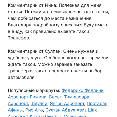
Комментарий от Инна:
Полезная для меня
статья. Потому что привычнее вызвать такси,
чем добираться до места назначения.
Благодаря подробному описанию буду иметь
в виду, как правильно вызвать такси
Трансфер.
Комментарий от Сулпан:
Очень нужная и
удобная услуга. Особенно когда нет времени
ждать такси. Можно заранее заказать
трансфер и также предоставляется выбор
автомобиля.
Популярные маршруты:
Федерико Феллини
Аэропорт Римини
,
Берат
,
Тимишоара
Аэропорт
,
Шяуляй
,
Янгон Аэропорт
,
Протарас
,
Афины
,
Рио Ато
,
Султан Абдул Азиз Шах
Аэропорт Куала-Лумпур
,
Северный