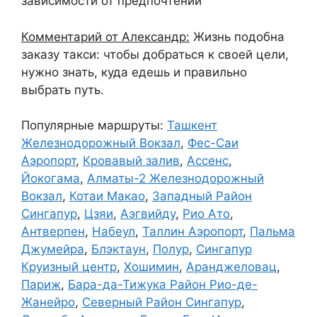
зависимости от предпочтений
Комментарий от Александр:
Жизнь подобна
заказу такси: чтобы добраться к своей цели,
нужно знать, куда едешь и правильно
выбрать путь.
Популярные маршруты:
Ташкент
Железнодорожный Вокзал
,
Фес-Саи
Аэропорт
,
Кровавый залив
,
Ассенс
,
Йокогама
,
Алматы-2 Железнодорожный
Вокзал
,
Котаи Макао
,
Западный Район
Сингапур
,
Цзяи
,
Аэгвийду
,
Рио Ато
,
Антверпен
,
Набеул
,
Таллин Аэропорт
,
Пальма
Джумейра
,
Блэктаун
,
Полур
,
Сингапур
Круизный центр
,
Хошимин
,
Аранджеловац
,
Париж
,
Бара-да-Тижука Район Рио-де-
Жанейро
,
Северный Район Сингапур
,