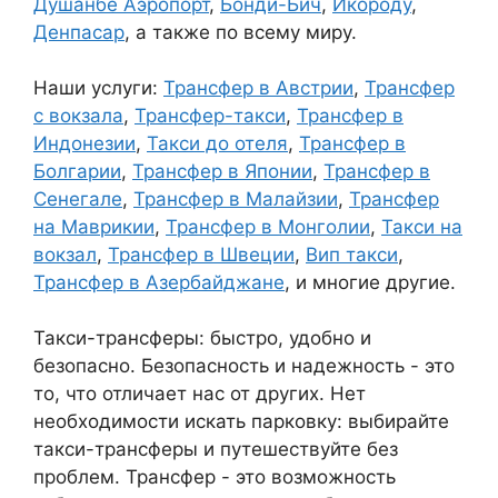
Душанбе Аэропорт
,
Бонди-Бич
,
Икороду
,
Денпасар
, а также по всему миру.
Наши услуги:
Трансфер в Австрии
,
Трансфер
с вокзала
,
Трансфер-такси
,
Трансфер в
Индонезии
,
Такси до отеля
,
Трансфер в
Болгарии
,
Трансфер в Японии
,
Трансфер в
Сенегале
,
Трансфер в Малайзии
,
Трансфер
на Маврикии
,
Трансфер в Монголии
,
Такси на
вокзал
,
Трансфер в Швеции
,
Вип такси
,
Трансфер в Азербайджане
, и многие другие.
Такси-трансферы: быстро, удобно и
безопасно. Безопасность и надежность - это
то, что отличает нас от других. Нет
необходимости искать парковку: выбирайте
такси-трансферы и путешествуйте без
проблем. Трансфер - это возможность