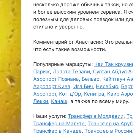
несколько дороже обычных такси, но 
и более высоким уровнем сервиса. Я с
полезным для деловых поездок или дл
стильно и уверенно.
Комментарий от Анастасия:
Это реально
что есть такие возможности.
Популярные маршруты:
Каи Так круиз
Париж
,
Лопота Телави
,
Султан Абдул А
Аэропорт Познань
,
Бельво
,
Кейптаун Аэ
Аэропорт Киев
,
Игл Бич
,
Несебыр
,
Бер
Аэропорт
,
Кот-д'Ор
,
Кенитра
,
Каир Аэро
Лекки
,
Канаш
, а также по всему миру.
Наши услуги:
Трансфер в Молдавии
,
Тр
Трансфер на Мальте
,
Трансфер на Аруб
Трансфер в Канаде
,
Трансфер в России