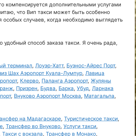
это компенсируется дополнительными услугами
читаю, что Вип такси может быть особенно
я особых случаев, когда необходимо выглядеть
 удобный способ заказа такси. Я очень рада,
ный терминал
,
Лоуэр-Хатт
,
Буэнос-Айрес Порт
,
зиз Шах Аэропорт Куала-Лумпур
,
Лавица
ропорт
,
Клерво
,
Паланга Аэропорт
,
Жуляны
транж
,
Призрен
,
Будва
,
Барка
,
Убуд
,
Ларнака
порт
,
Внуково Аэропорт Москва
,
Матагальпа
,
ансфер на Мадагаскаре
,
Туристическое такси
,
е
,
Трансфер во Внуково
,
Услуги такси
,
,
Такси с вокзала
,
Трансфер в Монако
,