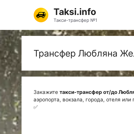
Перейти
Taksi.info
к
содержимому
Такси-трансфер №1
Трансфер Любляна Же
Закажите
такси-трансфер от/до Люб
аэропорта, вокзала, города, отеля или
✅