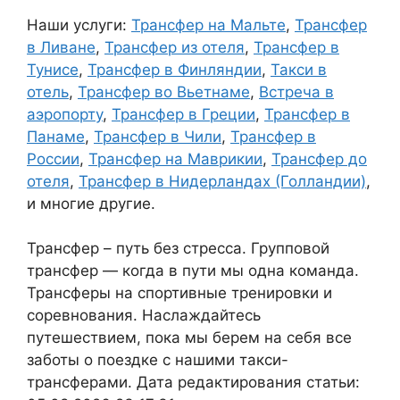
Наши услуги:
Трансфер на Мальте
,
Трансфер
в Ливане
,
Трансфер из отеля
,
Трансфер в
Тунисе
,
Трансфер в Финляндии
,
Такси в
отель
,
Трансфер во Вьетнаме
,
Встреча в
аэропорту
,
Трансфер в Греции
,
Трансфер в
Панаме
,
Трансфер в Чили
,
Трансфер в
России
,
Трансфер на Маврикии
,
Трансфер до
отеля
,
Трансфер в Нидерландах (Голландии)
,
и многие другие.
Трансфер – путь без стресса. Групповой
трансфер — когда в пути мы одна команда.
Трансферы на спортивные тренировки и
соревнования. Наслаждайтесь
путешествием, пока мы берем на себя все
заботы о поездке с нашими такси-
трансферами. Дата редактирования статьи: