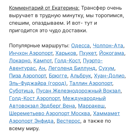
Комментарий от Екатерина:
Трансфер очень
выручает в трудную минутку, мы торопимся,
спешим, опаздываем. И вот- тут и
пригодится это чудо доставки.
Популярные маршруты:
Одесса
,
Чолпон-Ата
,
Инчхон Аэропорт
,
Харьков
,
Пхукет
,
Йокогама
,
Локарно
,
Кампот
,
Голд-Кост
,
Пуэрто-
Авентурас
,
Ан
,
Леголенд Биллунд
,
Сухум
,
Пиза Аэропорт
,
Брюгге
,
Альбрук
,
Хуан-Долио
,
Эль-Фуджайра (город)
,
Таллин Аэропорт
,
Суботица
,
Пусан Железнодорожный Вокзал
,
Голд-Кост Аэропорт
,
Международный
Автовокзал Эрдберг Вена
,
Марракеш
,
Шереметьево Аэропорт Москва
,
Хаммамет
Аэропорт Энфида
,
Вестерос
, а также по
всему миру.