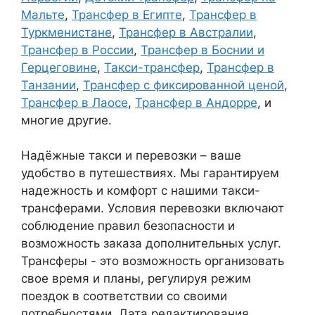
Мальте
,
Трансфер в Египте
,
Трансфер в
Туркменистане
,
Трансфер в Австралии
,
Трансфер в России
,
Трансфер в Боснии и
Герцеговине
,
Такси-трансфер
,
Трансфер в
Танзании
,
Трансфер с фиксированной ценой
,
Трансфер в Лаосе
,
Трансфер в Андорре
, и
многие другие.
Надёжные такси и перевозки – ваше
удобство в путешествиях. Мы гарантируем
надежность и комфорт с нашими такси-
трансферами. Условия перевозки включают
соблюдение правил безопасности и
возможность заказа дополнительных услуг.
Трансферы - это возможность организовать
свое время и планы, регулируя режим
поездок в соответствии со своими
потребностями. Дата редактирования