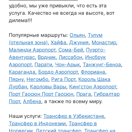
удобно, мы уже привыкли, что есть эта
услуга. Качество не всегда на высоте, вот
дилема!!!
Популярные маршруты:
Ольян
,
Тулум
(отельная зона)
,
Хайфа
,
Джуния
,
Монастир
,
Малинди Аэропорт
,
Сома-Бей
,
Пуэрто-
Авентурас
,
Врдник
,
Лиссабон
,
Инсбрук
Аэропорт
,
Парати
,
Чон-Арык
,
Танжунг-Беноа
,
Караганда
,
Бордо Аэропорт
,
Флориана
,
Пярну
,
Негомбо
,
Рига Порт
,
Король Шака
Дурбан
,
Карловы Вары
,
Кингстон Аэропорт
,
Порт Гаосюн Порт Гаосюн
,
Прага
,
Гибралтар
Порт
,
Албена
, а также по всему миру.
Наши услуги:
Трансфер в Узбекистане
,
Трансфер в Индонезии
,
Трансфер в
Норвегии
,
Детский трансфер
,
Трансфер на