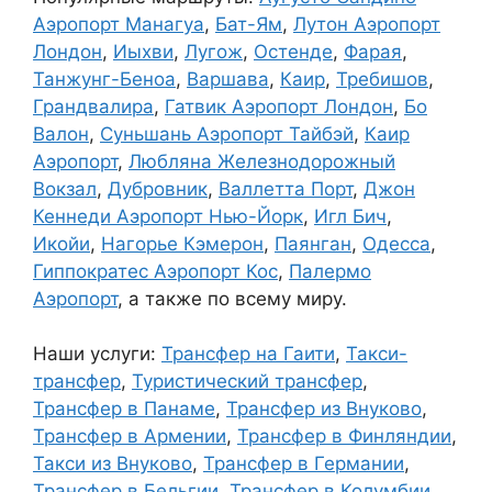
Аэропорт Манагуа
,
Бат-Ям
,
Лутон Аэропорт
Лондон
,
Иыхви
,
Лугож
,
Остенде
,
Фарая
,
Танжунг-Беноа
,
Варшава
,
Каир
,
Требишов
,
Грандвалира
,
Гатвик Аэропорт Лондон
,
Бо
Валон
,
Суньшань Аэропорт Тайбэй
,
Каир
Аэропорт
,
Любляна Железнодорожный
Вокзал
,
Дубровник
,
Валлетта Порт
,
Джон
Кеннеди Аэропорт Нью-Йорк
,
Игл Бич
,
Икойи
,
Нагорье Кэмерон
,
Паянган
,
Одесса
,
Гиппократес Аэропорт Кос
,
Палермо
Аэропорт
, а также по всему миру.
Наши услуги:
Трансфер на Гаити
,
Такси-
трансфер
,
Туристический трансфер
,
Трансфер в Панаме
,
Трансфер из Внуково
,
Трансфер в Армении
,
Трансфер в Финляндии
,
Такси из Внуково
,
Трансфер в Германии
,
Трансфер в Бельгии
,
Трансфер в Колумбии
,