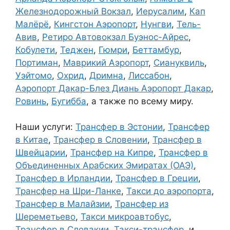
Железнодорожный Вокзал
,
Иерусалим
,
Кап
Малёрё
,
Кингстон Аэропорт
,
Нунгви
,
Тель-
Авив
,
Ретиро Автовокзал Буэнос-Айрес
,
Кобулети
,
Теджен
,
Гюмри
,
Беттамбур
,
Портиман
,
Маврикий Аэропорт
,
Сиануквиль
,
Уэйтомо
,
Охрид
,
Дримна
,
Лиссабон
,
Аэропорт Дакар-Блез Диань Аэропорт Дакар
,
Ровинь
,
Бугибба
, а также по всему миру.
Наши услуги:
Трансфер в Эстонии
,
Трансфер
в Китае
,
Трансфер в Словении
,
Трансфер в
Швейцарии
,
Трансфер на Кипре
,
Трансфер в
Объединенных Арабских Эмиратах (ОАЭ)
,
Трансфер в Ирландии
,
Трансфер в Греции
,
Трансфер на Шри-Ланке
,
Такси до аэропорта
,
Трансфер в Малайзии
,
Трансфер из
Шереметьево
,
Такси микроавтобус
,
Трансфер в Словакии
,
Такси-трансфер
, и