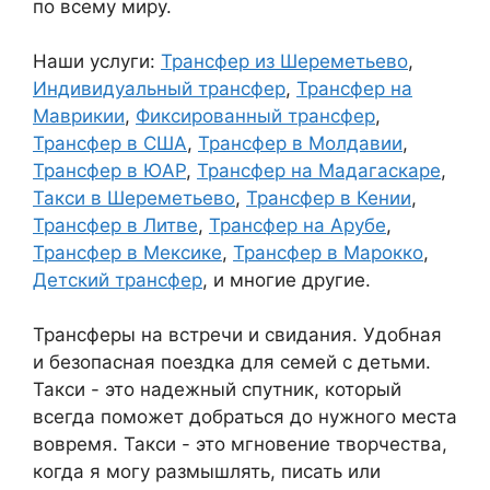
по всему миру.
Наши услуги:
Трансфер из Шереметьево
,
Индивидуальный трансфер
,
Трансфер на
Маврикии
,
Фиксированный трансфер
,
Трансфер в США
,
Трансфер в Молдавии
,
Трансфер в ЮАР
,
Трансфер на Мадагаскаре
,
Такси в Шереметьево
,
Трансфер в Кении
,
Трансфер в Литве
,
Трансфер на Арубе
,
Трансфер в Мексике
,
Трансфер в Марокко
,
Детский трансфер
, и многие другие.
Трансферы на встречи и свидания. Удобная
и безопасная поездка для семей с детьми.
Такси - это надежный спутник, который
всегда поможет добраться до нужного места
вовремя. Такси - это мгновение творчества,
когда я могу размышлять, писать или