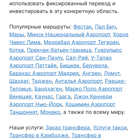
использовать фиксированный перевод и
инвестировать в эту конкретную область.
Популярные маршруты:
Фестак
,
Пал Бич
,
Мары
,
Минск Национальный Аэропорт
,
Хорхе
Чавес Лима
,
Мехрабад Аэропорт Тегеран
,
Котка
,
Прекчак-Хатьен граница
,
Гуарульюс
Аэропорт Сан-Паулу
,
Сал-Рей
,
У-Тапао
Аэропорт Паттайя
,
Бишкек
,
Берувела
,
Барахас Аэропорт Мадрид
,
Ангрен
,
Лумут
,
Шахдаг
,
Теджен
,
Анталья Аэропорт
,
Раецке-
Теплице
,
Бандхаген
,
Марко Поло Аэропорт
Венеция
,
Каунас
,
Гаага
,
Джон Кеннеди
Аэропорт Нью-Йорк
,
Хошимин Аэропорт
Таншоннят
,
Монако
, а также по всему миру.
Наши услуги:
Заказ трансфера
,
Услуги такси
,
Трансфер в Камбодже
,
Трансфер в