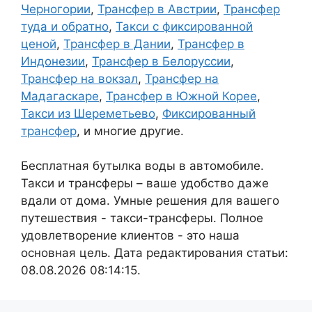
Черногории
,
Трансфер в Австрии
,
Трансфер
туда и обратно
,
Такси с фиксированной
ценой
,
Трансфер в Дании
,
Трансфер в
Индонезии
,
Трансфер в Белоруссии
,
Трансфер на вокзал
,
Трансфер на
Мадагаскаре
,
Трансфер в Южной Корее
,
Такси из Шереметьево
,
Фиксированный
трансфер
, и многие другие.
Бесплатная бутылка воды в автомобиле.
Такси и трансферы – ваше удобство даже
вдали от дома. Умные решения для вашего
путешествия - такси-трансферы. Полное
удовлетворение клиентов - это наша
основная цель. Дата редактирования статьи:
08.08.2026 08:14:15.