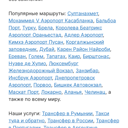
Популярные маршруты:
Султанахмет
,
Мохаммед V Аэропорт Касабланка
,
Бальбоа
Порт
,
Турку
,
Брела
,
Королева Беатрикс
Аэропорт Ораньестад
,
Адлер Аэропорт
,
Кимхэ Аэропорт Пусан
,
Коргалжынский
заповедник
,
Дубай
,
Карен Район Найроби
,
Ереван
,
Голем
,
Тапатах
,
Каир
,
Бирштонас
,
Нуэве де Хулио
,
Люксембург
Железнодорожный Вокзал
,
Занзибар
,
Инсбрук Аэропорт
,
Днепропетровск
Аэропорт
,
Порвоо
,
Бишкек Автовокзал
,
Маскат Порт
,
Локарно
,
Аланья
,
Челинац
, а
также по всему миру.
Наши услуги:
Трансфер в Румынии
,
Такси
туда и обратно
,
Трансфер в России
,
Трансфер
в Португалии
,
Трансфер в Аргентине
,