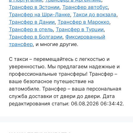
Трансфер в Эстонии
,
Трансфер автобус
,
Трансфер на Шри-Ланке
,
Такси до вокзала
,
Трансфер в Дании
,
Трансфер в Марокко
,
Трансфер в отель
,
Трансфер в Турции
,
Трансфер в Болгарии
,
Фиксированный
трансфер
, и многие другие.
С такси – перемещайтесь с легкостью и
уверенностью. Мы предлагаем надежные и
профессиональные трансферы! Трансфер –
ваше безопасное путешествие на
автомобиле. Трансфер – ваша персональная
служба доставки от двери до двери. Дата
редактирования статьи: 06.08.2026 06:34:42.