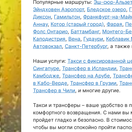
Популярные маршруты:
Эш-сюр-Альзет
Эйндховен Аэропорт
,
Бледское озеро
,
Диксон
,
Гамильтон
,
Франкфурт-на-Май
Аннау
,
Котор (старый город)
,
Фарая
,
Пе
Фолс Онтарио
,
Баттамбанг
,
Монтего-Бе
Каподистрия
,
Вена
,
Гудаури
,
Кеблавик
Автовокзал
,
Санкт-Петербург
, а также
Наши услуги:
Такси с фиксированной ц
Сингапуре
,
Трансфер в Исландии
,
Тран
Камбодже
,
Трансфер на Арубе
,
Трансф
в Кабо-Верде
,
Трансфер в Грузии
,
Тран
Трансфер в Чили
, и многие другие.
Такси и трансферы – ваше удобство в 
комфортного возвращения. С нами вы 
пройдет гладко и безопасно. В стоимос
чтобы вы могли спокойно пройти паспо