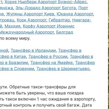
т
,
Хорхе Ньюбери Аэропорт Буэнос-Айрес
,
Гянджа
,
Эль-Дорадо Аэропорт Богота
,
Порт
не
,
Жуляны Аэропорт Киев
,
Юканда Аэропорт
,
тровац
,
Корк Аэропорт
,
Гибралтар
,
Ниагара-
й
,
Махдия
,
Корфу Аэропорт Иоаннис
 Международный Аэропорт
,
Белград
 по всему миру.
еной
,
Трансфер в Ирландии
,
Трансфер в
сфер в Китае
,
Трансфер в России
,
Трансфер в
ер в Бразилии
,
Трансфер на Ямайке
,
Трансфер
сфер в Словении
,
Трансфер в Шереметьево
,
пути. Обратные такси-трансферы для
можете быть уверены, что ваша поездка
ть такси включен 1 час ожидания в аэропорту,
ртный контроль и получить свой багаж. Дата