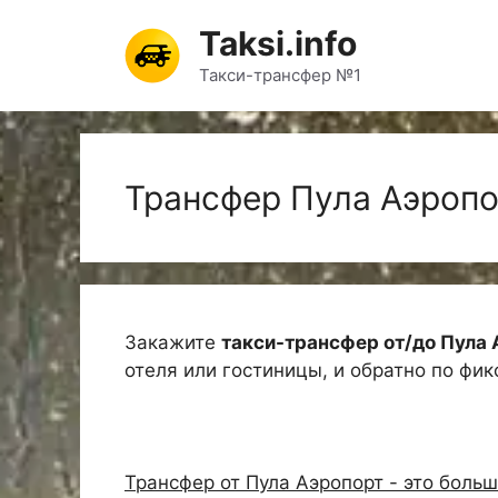
Перейти
Taksi.info
к
содержимому
Такси-трансфер №1
Трансфер Пула Аэроп
Закажите
такси-трансфер от/до Пула
отеля или гостиницы, и обратно по фи
Трансфер от Пула Аэропорт - это больш