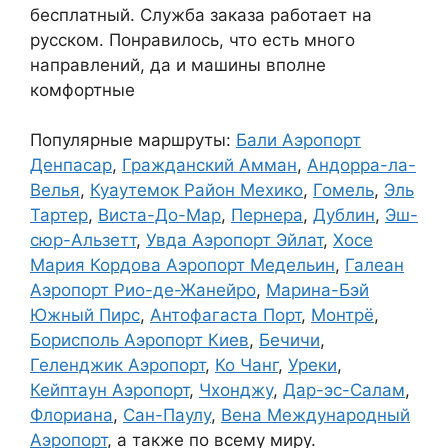
бесплатный. Служба заказа работает на
русском. Понравилось, что есть много
направлений, да и машины вполне
комфортные
Популярные маршруты:
Бали Аэропорт
Денпасар
,
Гражданский Амман
,
Андорра-ла-
Велья
,
Куаутемок Район Мехико
,
Гомель
,
Эль
Тартер
,
Виста-До-Мар
,
Пернера
,
Дублин
,
Эш-
сюр-Альзетт
,
Увда Аэропорт Эйлат
,
Хосе
Мария Кордова Аэропорт Медельин
,
Галеан
Аэропорт Рио-де-Жанейро
,
Марина-Бэй
Южный Пирс
,
Антофагаста Порт
,
Монтрё
,
Борисполь Аэропорт Киев
,
Бечичи
,
Геленджик Аэропорт
,
Ко Чанг
,
Уреки
,
Кейптаун Аэропорт
,
Чхонджу
,
Дар-эс-Салам
,
Флориана
,
Сан-Паулу
,
Вена Международный
Аэропорт
, а также по всему миру.