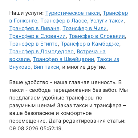
Наши услуги:
Туристическое такси
,
Трансфер
в Гонконге
,
Трансфер в Лаосе
,
Услуги такси
,
Трансфер в Ливане
,
Трансфер в Чили
,
Трансфер в Словении
,
Трансфер в Словакии
,
Трансфер в Египте
,
Трансфер в Камбодже
,
Трансфер в Домодедово
,
Встреча на
вокзале
,
Трансфер в Швейцарии
,
Такси из
Внуково
,
Вип такси
, и многие другие.
Ваше удобство - наша главная ценность. В
такси - свобода передвижения без забот. Мы
предлагаем удобные трансферы по
разумным ценам! Заказ такси и трансфера –
ваше безопасное и комфортное
перемещение. Дата редактирования статьи:
09.08.2026 05:52:19.