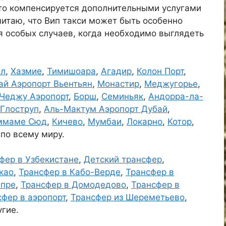
это компенсируется дополнительными услугами
читаю, что Вип такси может быть особенно
я особых случаев, когда необходимо выглядеть
ол
,
Хазмие
,
Тимишоара
,
Агадир
,
Колон Порт
,
ай Аэропорт Вьентьян
,
Монастир
,
Меджугорье
,
Чеджу Аэропорт
,
Борш
,
Семиньяк
,
Андорра-ла-
Глоструп
,
Аль-Мактум Аэропорт Дубай
,
ммаме Сюд
,
Кичево
,
Мумбаи
,
Локарно
,
Котор
,
 по всему миру.
фер в Узбекистане
,
Детский трансфер
,
као
,
Трансфер в Кабо-Верде
,
Трансфер в
ипре
,
Трансфер в Домодедово
,
Трансфер в
сфер в аэропорт
,
Трансфер из Шереметьево
,
угие.