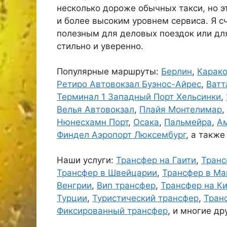
несколько дороже обычных такси, но 
и более высоким уровнем сервиса. Я с
полезным для деловых поездок или дл
стильно и уверенно.
Популярные маршруты:
Берлин
,
Карак
Ретиро Автовокзал Буэнос-Айрес
,
Ватт
Терминал 1 Западный Порт Хельсинки
,
Велья Автовокзал
,
Плайя Монтелимар
,
Нюнесхамн Порт
,
Осака
,
Пальмейра
,
А
Финдел Аэропорт Люксембург
, а также
Наши услуги:
Трансфер на Гаити
,
Транс
Трансфер в Швейцарии
,
Трансфер в Ма
Венгрии
,
Вип трансфер
,
Трансфер на К
Турции
,
Туристический трансфер
,
Тран
Фиксированный трансфер
, и многие др