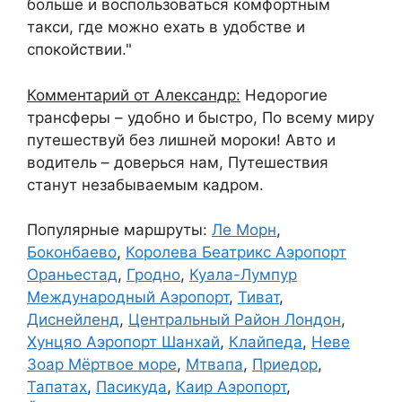
больше и воспользоваться комфортным
такси, где можно ехать в удобстве и
спокойствии."
Комментарий от Александр:
Недорогие
трансферы – удобно и быстро, По всему миру
путешествуй без лишней мороки! Авто и
водитель – доверься нам, Путешествия
станут незабываемым кадром.
Популярные маршруты:
Ле Морн
,
Боконбаево
,
Королева Беатрикс Аэропорт
Ораньестад
,
Гродно
,
Куала-Лумпур
Международный Аэропорт
,
Тиват
,
Диснейленд
,
Центральный Район Лондон
,
Хунцяо Аэропорт Шанхай
,
Клайпеда
,
Неве
Зоар Мёртвое море
,
Мтвапа
,
Приедор
,
Тапатах
,
Пасикуда
,
Каир Аэропорт
,