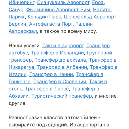
Йёнчёпинг
,
Сиануквиль Аэропорт
,
Ероа
,
Санур
,
Фьюмичино Аэропорт Рим
,
Нарита
,
Париж
,
Кэньдин Парк
,
Шенефельд Аэропорт
Берлин
,
Антофагаста Порт
,
Таллин
Автовокзал
, а также по всему миру.
Наши услуги:
Такси в аэропорт
,
Трансфер
автобус
,
Трансфер в Исландии
,
Групповой
трансфер
,
Трансфер до вокзала
,
Трансфер в
Никарагуа
,
Трансфер в Албании
,
Трансфер в
Италии
,
Трансфер в Кении
,
Трансфер в
Гонконге
,
Трансфер в Словении
,
Такси в
отель
,
Трансфер в Лаосе
,
Трансфер в
Абхазии
,
Туристический трансфер
, и многие
другие.
Разнообразие классов автомобилей -
выбирайте подходящий. Из аэропорта на