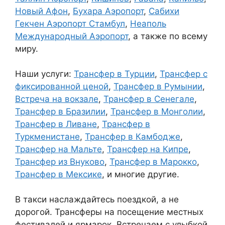
Новый Афон
,
Бухара Аэропорт
,
Сабихи
Гекчен Аэропорт Стамбул
,
Неаполь
Международный Аэропорт
, а также по всему
миру.
Наши услуги:
Трансфер в Турции
,
Трансфер с
фиксированной ценой
,
Трансфер в Румынии
,
Встреча на вокзале
,
Трансфер в Сенегале
,
Трансфер в Бразилии
,
Трансфер в Монголии
,
Трансфер в Ливане
,
Трансфер в
Туркменистане
,
Трансфер в Камбодже
,
Трансфер на Мальте
,
Трансфер на Кипре
,
Трансфер из Внуково
,
Трансфер в Марокко
,
Трансфер в Мексике
, и многие другие.
В такси наслаждайтесь поездкой, а не
дорогой. Трансферы на посещение местных
фестивалей и ярмарок. Встречаем с улыбкой,