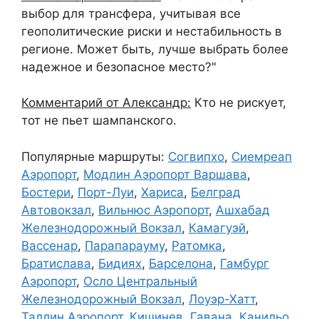
выбор для трансфера, учитывая все
геополитические риски и нестабильность в
регионе. Может быть, лучше выбрать более
надежное и безопасное место?"
Комментарий от Александр:
Кто не рискует,
тот не пьет шампанского.
Популярные маршруты:
Согвипхо
,
Сиемреап
Аэропорт
,
Модлин Аэропорт Варшава
,
Бостери
,
Порт-Луи
,
Хариса
,
Белград
Автовокзал
,
Вильнюс Аэропорт
,
Ашхабад
Железнодорожный Вокзал
,
Камагуэй
,
Вассенар
,
Парапарауму
,
Ратомка
,
Братислава
,
Бидиях
,
Барселона
,
Гамбург
Аэропорт
,
Осло Центральный
Железнодорожный Вокзал
,
Лоуэр-Хатт
,
Таллин Аэропорт
,
Кишинев
,
Гавана
,
Канильо
,