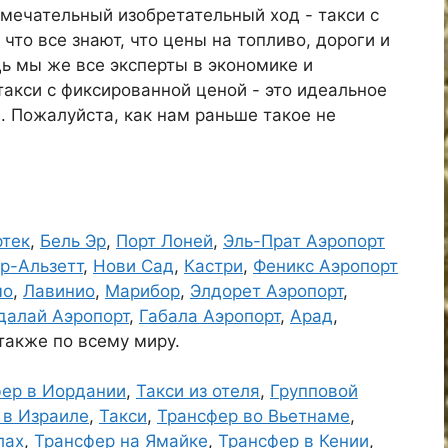
амечательный изобретательный ход - такси с
что все знают, что цены на топливо, дороги и
дь мы же все эксперты в экономике и
такси с фиксированной ценой - это идеальное
 Пожалуйста, как нам раньше такое не
ртек
,
Бель Эр
,
Порт Лоней
,
Эль-Прат Аэропорт
р-Альзетт
,
Нови Сад
,
Кастри
,
Феникс Аэропорт
мо
,
Лавинио
,
Марибор
,
Элдорет Аэропорт
,
далай Аэропорт
,
Габала Аэропорт
,
Арад
,
 также по всему миру.
ер в Иордании
,
Такси из отеля
,
Групповой
 в Израиле
,
Такси
,
Трансфер во Вьетнаме
,
лах
,
Трансфер на Ямайке
,
Трансфер в Кении
,