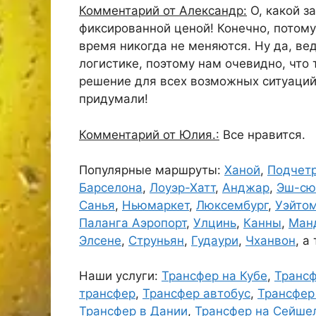
Комментарий от Александр:
О, какой з
фиксированной ценой! Конечно, потому 
время никогда не меняются. Ну да, ве
логистике, поэтому нам очевидно, что 
решение для всех возможных ситуаций.
придумали!
Комментарий от Юлия.:
Все нравится.
Популярные маршруты:
Ханой
,
Подчет
Барселона
,
Лоуэр-Хатт
,
Анджар
,
Эш-сю
Санья
,
Ньюмаркет
,
Люксембург
,
Уэйто
Паланга Аэропорт
,
Улцинь
,
Канны
,
Ман
Элсене
,
Струньян
,
Гудаури
,
Чханвон
, а
Наши услуги:
Трансфер на Кубе
,
Трансф
трансфер
,
Трансфер автобус
,
Трансфер
Трансфер в Дании
,
Трансфер на Сейше