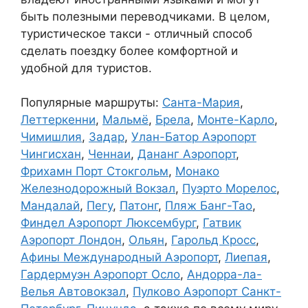
быть полезными переводчиками. В целом,
туристическое такси - отличный способ
сделать поездку более комфортной и
удобной для туристов.
Популярные маршруты:
Санта-Мария
,
Леттеркенни
,
Мальмё
,
Брела
,
Монте-Карло
,
Чимишлия
,
Задар
,
Улан-Батор Аэропорт
Чингисхан
,
Ченнаи
,
Дананг Аэропорт
,
Фрихамн Порт Стокгольм
,
Монако
Железнодорожный Вокзал
,
Пуэрто Морелос
,
Мандалай
,
Пегу
,
Патонг
,
Пляж Банг-Тао
,
Финдел Аэропорт Люксембург
,
Гатвик
Аэропорт Лондон
,
Ольян
,
Гарольд Кросс
,
Афины Международный Аэропорт
,
Лиепая
,
Гардермуэн Аэропорт Осло
,
Андорра-ла-
Велья Автовокзал
,
Пулково Аэропорт Санкт-