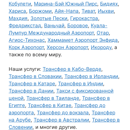
Кобулети
,
Марина-Бэй Южный Пирс
,
Бидиях
,
Хариса
,
Боржоми
,
Айя-Напа
,
Тиват
,
Иыхви
,
Махдия
,
Золотые Пески
,
Гирокастра
,
Фредрикстад
,
Ваньчай
,
Боровое
,
Куала-
Лумпур Международный Аэропорт
,
Отар
,
Агиос-Тихонас
,
Хаммамет Аэропорт Энфида
,
Корк Аэропорт
,
Херсон Аэропорт
,
Икороду
, а
также по всему миру.
Наши услуги:
Трансфер в Кабо-Верде
,
Трансфер в Словакии
,
Трансфер в Ирландии
,
Трансфер в Катаре
,
Трансфер в Индии
,
Трансфер в Дании
,
Такси с фиксированной
ценой
,
Трансфер в Таиланде
,
Трансфер в
Египте
,
Трансфер в Китае
,
Трансфер до
аэропорта
,
Трансфер до вокзала
,
Трансфер
на Арубе
,
Трансфер в Австралии
,
Трансфер в
Словении
, и многие другие.