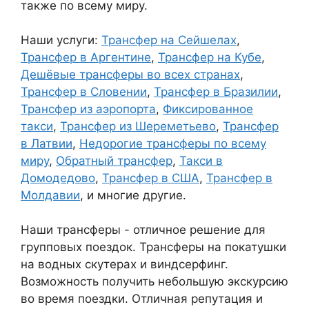
также по всему миру.
Наши услуги:
Трансфер на Сейшелах
,
Трансфер в Аргентине
,
Трансфер на Кубе
,
Дешёвые трансферы во всех странах
,
Трансфер в Словении
,
Трансфер в Бразилии
,
Трансфер из аэропорта
,
Фиксированное
такси
,
Трансфер из Шереметьево
,
Трансфер
в Латвии
,
Недорогие трансферы по всему
миру
,
Обратный трансфер
,
Такси в
Домодедово
,
Трансфер в США
,
Трансфер в
Молдавии
, и многие другие.
Наши трансферы - отличное решение для
групповых поездок. Трансферы на покатушки
на водных скутерах и виндсерфинг.
Возможность получить небольшую экскурсию
во время поездки. Отличная репутация и