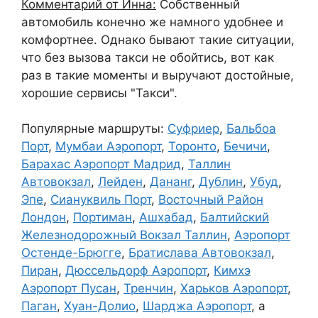
Комментарий от Инна:
Собственный
автомобиль конечно же намного удобнее и
комфортнее. Однако бывают такие ситуации,
что без вызова такси не обойтись, вот как
раз в такие моменты и выручают достойные,
хорошие сервисы "Такси".
Популярные маршруты:
Суфриер
,
Бальбоа
Порт
,
Мумбаи Аэропорт
,
Торонто
,
Бечичи
,
Барахас Аэропорт Мадрид
,
Таллин
Автовокзал
,
Лейден
,
Дананг
,
Дублин
,
Убуд
,
Эпе
,
Сиануквиль Порт
,
Восточный Район
Лондон
,
Портиман
,
Ашхабад
,
Балтийский
Железнодорожный Вокзал Таллин
,
Аэропорт
Остенде-Брюгге
,
Братислава Автовокзал
,
Пиран
,
Дюссельдорф Аэропорт
,
Кимхэ
Аэропорт Пусан
,
Тренчин
,
Харьков Аэропорт
,
Паган
,
Хуан-Долио
,
Шарджа Аэропорт
, а