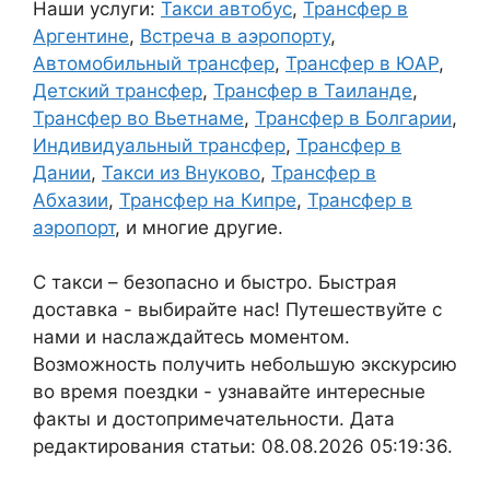
Наши услуги:
Такси автобус
,
Трансфер в
Аргентине
,
Встреча в аэропорту
,
Автомобильный трансфер
,
Трансфер в ЮАР
,
Детский трансфер
,
Трансфер в Таиланде
,
Трансфер во Вьетнаме
,
Трансфер в Болгарии
,
Индивидуальный трансфер
,
Трансфер в
Дании
,
Такси из Внуково
,
Трансфер в
Абхазии
,
Трансфер на Кипре
,
Трансфер в
аэропорт
, и многие другие.
С такси – безопасно и быстро. Быстрая
доставка - выбирайте нас! Путешествуйте с
нами и наслаждайтесь моментом.
Возможность получить небольшую экскурсию
во время поездки - узнавайте интересные
факты и достопримечательности. Дата
редактирования статьи: 08.08.2026 05:19:36.