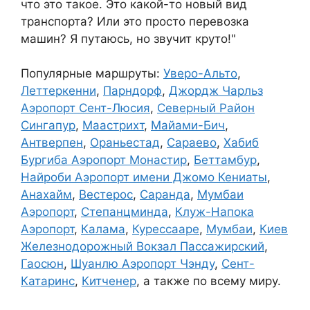
что это такое. Это какой-то новый вид
транспорта? Или это просто перевозка
машин? Я путаюсь, но звучит круто!"
Популярные маршруты:
Уверо-Альто
,
Леттеркенни
,
Парндорф
,
Джордж Чарльз
Аэропорт Сент-Люсия
,
Северный Район
Сингапур
,
Маастрихт
,
Майами-Бич
,
Антверпен
,
Ораньестад
,
Сараево
,
Хабиб
Бургиба Аэропорт Монастир
,
Беттамбур
,
Найроби Аэропорт имени Джомо Кениаты
,
Анахайм
,
Вестерос
,
Саранда
,
Мумбаи
Аэропорт
,
Степанцминда
,
Клуж-Напока
Аэропорт
,
Калама
,
Курессааре
,
Мумбаи
,
Киев
Железнодорожный Вокзал Пассажирский
,
Гаосюн
,
Шуанлю Аэропорт Чэнду
,
Сент-
Катаринс
,
Китченер
, а также по всему миру.