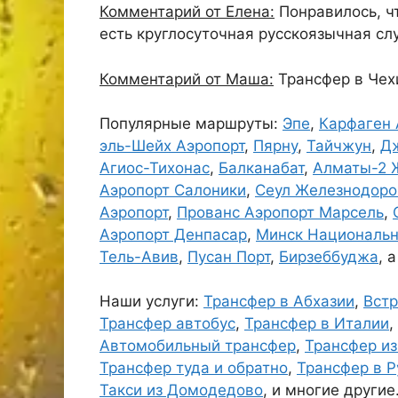
Комментарий от Елена:
Понравилось, чт
есть круглосуточная русскоязычная с
Комментарий от Маша:
Трансфер в Чехи
Популярные маршруты:
Эпе
,
Карфаген 
эль-Шейх Аэропорт
,
Пярну
,
Тайчжун
,
Дж
Агиос-Тихонас
,
Балканабат
,
Алматы-2 
Аэропорт Салоники
,
Сеул Железнодоро
Аэропорт
,
Прованс Аэропорт Марсель
,
Аэропорт Денпасар
,
Минск Национальн
Тель-Авив
,
Пусан Порт
,
Бирзеббуджа
, 
Наши услуги:
Трансфер в Абхазии
,
Встр
Трансфер автобус
,
Трансфер в Италии
,
Автомобильный трансфер
,
Трансфер из
Трансфер туда и обратно
,
Трансфер в 
Такси из Домодедово
, и многие другие