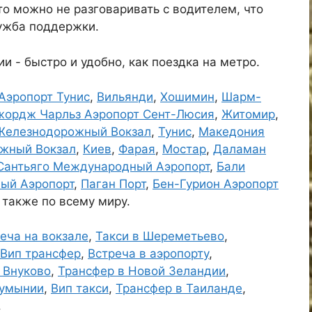
о можно не разговаривать с водителем, что
лужба поддержки.
и - быстро и удобно, как поездка на метро.
Аэропорт Тунис
,
Вильянди
,
Хошимин
,
Шарм-
ордж Чарльз Аэропорт Сент-Люсия
,
Житомир
,
Железнодорожный Вокзал
,
Тунис
,
Македония
жный Вокзал
,
Киев
,
Фарая
,
Мостар
,
Даламан
Сантьяго Международный Аэропорт
,
Бали
ый Аэропорт
,
Паган Порт
,
Бен-Гурион Аэропорт
а также по всему миру.
еча на вокзале
,
Такси в Шереметьево
,
Вип трансфер
,
Встреча в аэропорту
,
 Внуково
,
Трансфер в Новой Зеландии
,
Румынии
,
Вип такси
,
Трансфер в Таиланде
,
.