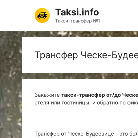
Перейти
Taksi.info
к
содержимому
Такси-трансфер №1
Трансфер Ческе-Буде
Закажите
такси-трансфер от/до Ческ
отеля или гостиницы, и обратно по фи
Трансфер от Ческе-Будеевице - это бо